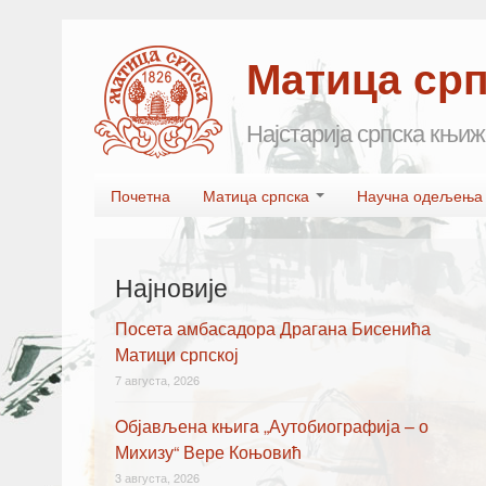
Матица ср
Најстарија српска књиж
Skip to primary content
Skip to secondary content
Почетна
Матица српска
Научна одељењ
Main menu
Најновије
Посета амбасадора Драгана Бисенића
Матици српској
7 августа, 2026
Oбјављена књигa „Аутобиографија – о
Михизу“ Вере Коњовић
3 августа, 2026