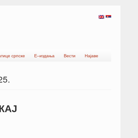
атице српске
Е–издања
Вести
Најаве
25.
ЖАЈ