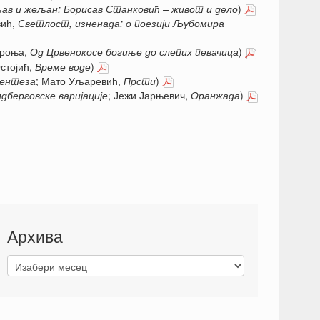
ав и жељан: Борисав Станковић – живот и дело
)
вић,
Светлост, изненада: о поезији Љубомира
ароња,
Од Црвенокосе богиње до слепих певачица
)
стојић,
Време воде
)
ентез
а
; Мато Уљаревић,
Прсти
)
лдберговске варијације
; Јежи Јарњевич,
Оранжада
)
Архива