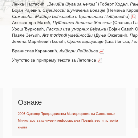
Ленка Настасић,
„В
ечита туга за нечим
ˮ
(Роберт Ходел,
Рањ
Бојан Рајевић,
Свјетлост тумачења поезије
(Немања Каро
Симовића, Матије Бећковића и Бранислава Петровића
)
Александра Матић,
Путевима Великог Женског
(Славица Г
Урош Ђурковић,
Раскош иза уморних пејзажа
(Бојан Савић О
Павле Зељић,
Ars moriendi
уметности
(Дуња Ожеговић,
Пар
Јелена Марићевић Балаћ,
Оранж варијације
(Ева Липска,
Ге
Бранислав Карановић,
Аутори Летописа
Упутство за припрему текста за Летописа
Ознаке
2006
Одговор Председништва Матице српске на Саопштење
Министарства културе и информисања
Поезија
вести
историја
књига