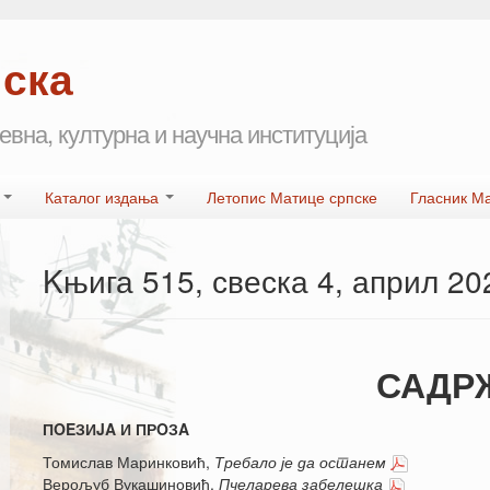
пска
евна, културна и научна институција
а
Каталог издања
Летопис Матице српске
Гласник М
Kњига 515, свеска 4, април 20
САДР
ПOEЗИJA И ПРOЗA
Томислав Маринковић,
Требало је да останем
Верољуб Вукашиновић,
Пчеларева забелешка