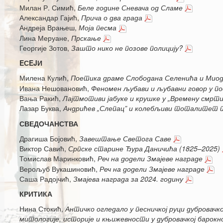
Милан Р. Симић,
Беле године Сневача од Сламе
Александар Гајић,
Прича о два града
Андреја Врањеш,
Моја песма
Лина Меруане,
П
рскање
Георгије Зотов,
Зашто нико не позове полицију?
EСEJИ
Милена Кулић,
Поетика драме Слободана Селенића и Миод
Ивана Нешовановић,
Феномен љубави и љубавни говор у по
Вања Ракић,
Лајтмотиви јабуке и крушке у
„В
ремену смрти
Лазар Буква,
Андрићев „Слепац” и колебљиви тоталитет 
СВЕДОЧАНСТВА
Драгиша Бојовић,
Завештање Светога Саве
Виктор Савић,
Српске старине Ђура Даничића (1825–2025)
Томислав Маринковић,
Реч на додели Змајеве награде
Верољуб Вукашиновић,
Реч на додели Змајеве награде
Саша Радојчић,
Змајева награда за 2024. годину
КРИТИКА
Нина Стокић,
Античко огледало у песничкој руци дубровачк
митологије, историје и књижевности у дубровачкој барокно