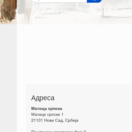
Адреса
Матица српска
Матице српске 1
21101 Нови Сад, Србија
Поштански преградак број 2