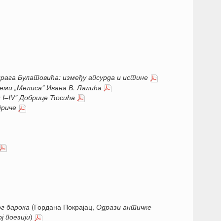
рага Булатовића: између апсурда и истине
еми „Мелиса” Ивана В. Лалића
 I–IV
”
Д
обрице
Ћ
осића
приче
ог барока
(Гордана Покрајац,
Одрази античке
ј поезији
)