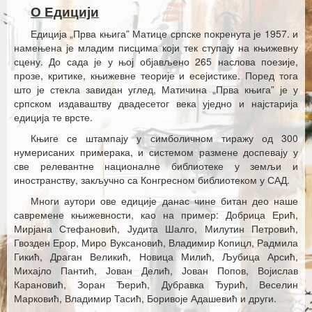
Каталог издања
О Едицији
Летопис Матице српске
Едиција „Прва књига” Матице српске покренута је 1957. и
намењена је младим писцима који тек ступају на књижевну
Гласник Матице српске
сцену. До сада је у њој објављено 265 наслова поезије,
прозе, критике, књижевне теорије и есејистике. Поред тога
Е–издања
што је стекла завидан углед, Матичина „Прва књига” је у
српском издаваштву двадесетог века уједно и најстарија
Вести
едиција те врсте.
Књиге се штампају у симболичном тиражу од 300
Најаве
нумерисаних примерака, и системом размене доспевају у
све релевантне националне библиотеке у земљи и
иностранству, закључно са Конгресном библиотеком у САД.
Многи аутори ове едиције данас чине битан део наше
савремене књижевности, као на пример: Добрица Ерић,
Мирјана Стефановић, Јудита Шалго, Милутин Петровић,
Гвозден Ерор, Миро Вуксановић, Владимир Копицл, Радмила
Гикић, Драган Великић, Новица Милић, Љубица Арсић,
Михајло Пантић, Јован Делић, Јован Попов, Војислав
Карановић, Зоран Ђерић, Дубравка Ђурић, Веселин
Марковић, Владимир Тасић, Боривоје Адашевић и други.