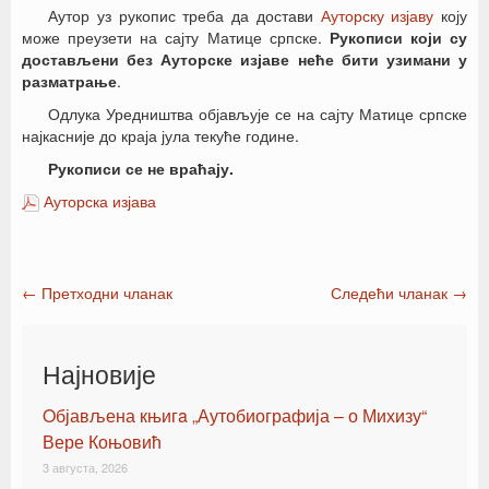
Аутор уз рукопис треба да достави
Ауторску изјаву
коју
може преузети на сајту Матице српске.
Рукописи који су
достављени без Ауторске изјаве неће бити узимани у
разматрање
.
Одлука Уредништва објављује се на сајту Матице српске
најкасније до краја јула текуће године.
Рукописи се не враћају.
Ауторска изјава
←
Претходни чланак
Следећи чланак
→
Post navigation
Најновије
Oбјављена књигa „Аутобиографија – о Михизу“
Вере Коњовић
3 августа, 2026