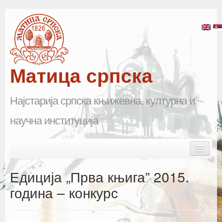
Матица српска
Најстарија српска књижевна, културна и
научна институција
Skip to primary content
Skip to secondary content
Main menu
Почетна
Едиција „Прва књига” 2015.
Матица српска
година – конкурс
Научна одељења