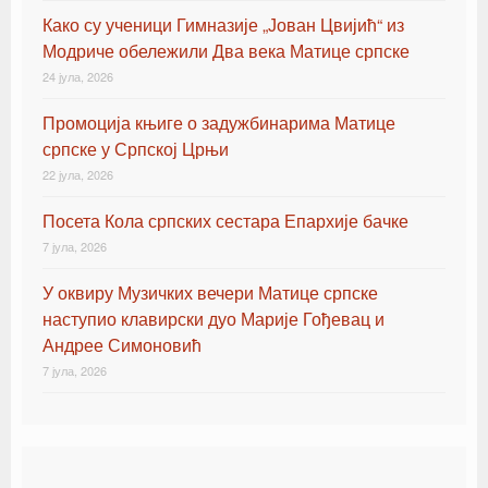
Како су ученици Гимназије „Јован Цвијић“ из
Модриче обележили Два века Матице српске
24 јула, 2026
Промоција књиге о задужбинарима Матице
српске у Српској Црњи
22 јула, 2026
Посета Кола српских сестара Епархије бачке
7 јула, 2026
У оквиру Музичких вечери Матице српске
наступио клавирски дуо Марије Гођевац и
Андрее Симоновић
7 јула, 2026