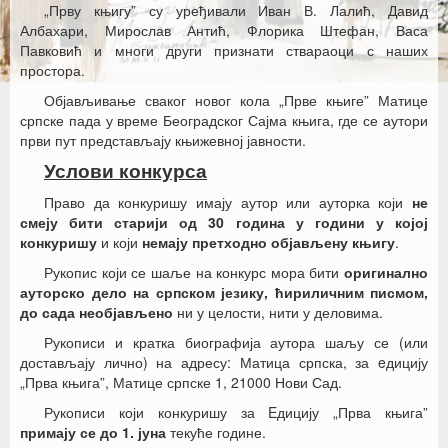
„Прву књигу” су уређивали Иван В. Лалић, Давид
Албахари, Мирослав Антић, Флорика Штефан, Васа
Павковић и многи други признати ствараоци с наших
простора.
Објављивање сваког новог кола „Прве књиге” Матице
српске пада у време Београдског Сајма књига, где се аутори
први пут представљају књижевној јавности.
Услови конкурса
Право да конкуришу имају аутор или ауторка који
не
смеју бити старији од 30 година у години у којој
конкуришу
и који
немају претходно објављену књигу
.
Рукопис који се шаље на конкурс мора бити
оригинално
ауторско дело на српском језику, ћириличним писмом,
до сада необјављено
ни у целости, нити у деловима.
Рукописи и кратка биографија аутора шаљу се (или
достављају лично) на адресу: Матица српска, за eдицију
„Прва књига”, Матице српске 1, 21000 Нови Сад.
Рукописи који конкуришу за Eдицију „Прва књига”
примају се до 1. јуна
текуће године.