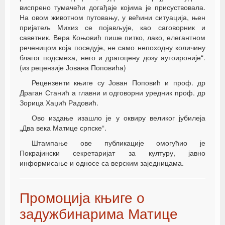
виспрено тумачећи догађаје којима је присуствовала.
На овом животном путовању, у већини ситуација, њен
пријатељ Михиз се појављује, као саговорник и
саветник. Вера Коњовић пише питко, лако, елегантном
реченицом која поседује, не само непоходну количину
благог подсмеха, него и драгоцену дозу аутоироније“.
(из рецензије Јована Поповића)
Рецензенти књиге су Јован Поповић и проф. др
Драган Станић а главни и одговорни уредник проф. др
Зорица Хаџић Радовић.
Ово издање изашло је у оквиру великог јубилеја
„Два века Матице српске“.
Штампање ове публикације омогућио је
Покрајински секретаријат за културу, јавно
информисање и односе са верским заједницама.
Промоција књиге о
задужбинарима Матице