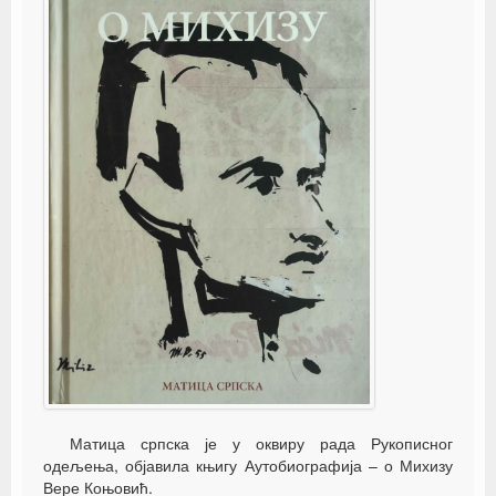
Матица српска је у оквиру рада Рукописног
одељења, објавила књигу Аутобиографија – о Михизу
Вере Коњовић.