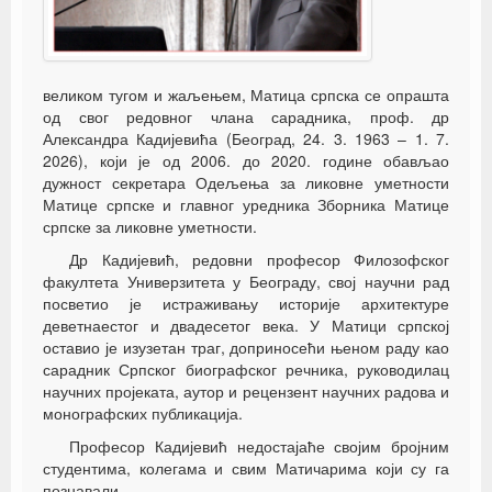
великом тугом и жаљењем, Матица српска се опрашта
од свог редовног члана сарадника, проф. др
Александра Кадијевића (Београд, 24. 3. 1963 – 1. 7.
2026), који је од 2006. до 2020. године обављао
дужност секретара Одељења за ликовне уметности
Матице српске и главног уредника Зборника Матице
српске за ликовне уметности.
Др Кадијевић, редовни професор Филозофског
факултета Универзитета у Београду, свој научни рад
посветио је истраживању историје архитектуре
деветнаестог и двадесетог века. У Матици српској
оставио је изузетан траг, доприносећи њеном раду као
сарадник Српског биографског речника, руководилац
научних пројеката, аутор и рецензент научних радова и
монографских публикација.
Професор Кадијевић недостајаће својим бројним
студентима, колегама и свим Матичарима који су га
познавали.