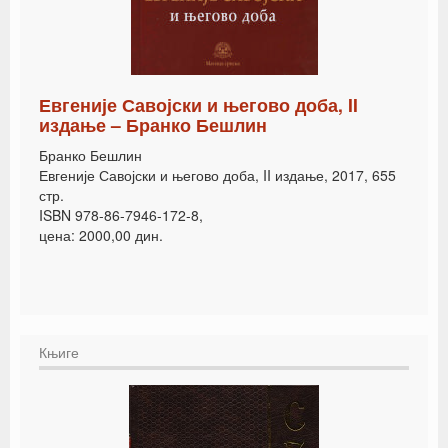
Евгеније Савојски и његово доба, II
издање – Бранко Бешлин
Бранко Бешлин
Евгеније Савојски и његово доба, II издање, 2017, 655
стр.
ISBN 978-86-7946-172-8,
цена: 2000,00 дин.
Књиге