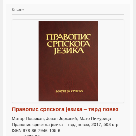
Књиге
Правопис српскога језика – тврд повез
Митар Пешикан, Јован Јерковић, Мато Пижурица
Правопис српскога језика – тврд повез, 2017, 508 стр.
ISBN 978-86-7946-105-6