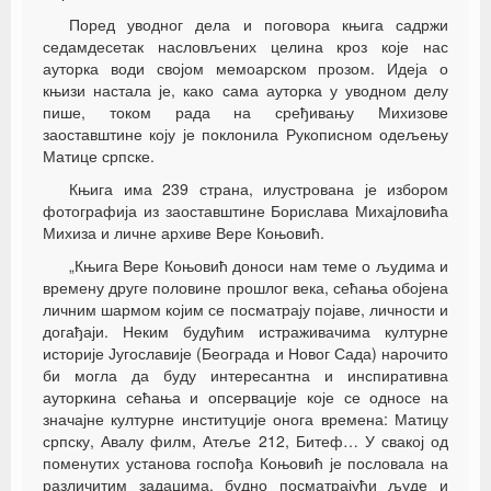
Поред уводног дела и поговора књига садржи
седамдесетак насловљених целина кроз које нас
ауторка води својом мемоарском прозом. Идеја о
књизи настала је, како сама ауторка у уводном делу
пише, током рада на сређивању Михизове
заоставштине коју је поклонила Рукописном одељењу
Матице српске.
Књига има 239 страна, илустрована је избором
фотографија из заоставштине Борислава Михајловића
Михиза и личне архиве Вере Коњовић.
„Књига Вере Коњовић доноси нам теме о људима и
времену друге половине прошлог века, сећања обојена
личним шармом којим се посматрају појаве, личности и
догађаји. Неким будућим истраживачима културне
историје Југославије (Београда и Новог Сада) нарочито
би могла да буду интересантна и инспиративна
ауторкина сећања и опсервације које се односе на
значајне културне институције онога времена: Матицу
српску, Авалу филм, Атеље 212, Битеф… У свакој од
поменутих установа госпођа Коњовић је пословала на
различитим задацима, будно посматрајући људе и