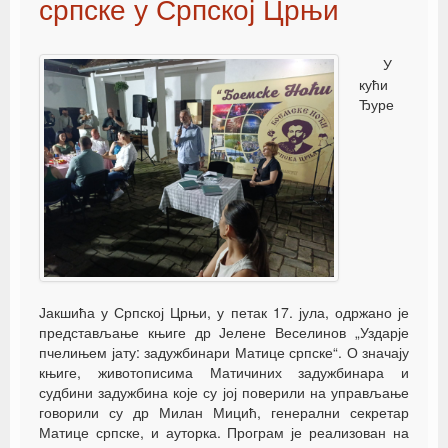
српске у Српској Црњи
У
кући
Ђуре
Јакшића у Српској Црњи, у петак 17. јула, одржано је
представљање књиге др Јелене Веселинов „Уздарје
пчелињем јату: задужбинари Матице српске“. О значају
књиге, животописима Матичиних задужбинара и
судбини задужбина које су јој поверили на управљање
говорили су др Милан Мицић, генерални секретар
Матице српске, и ауторка. Програм је реализован на