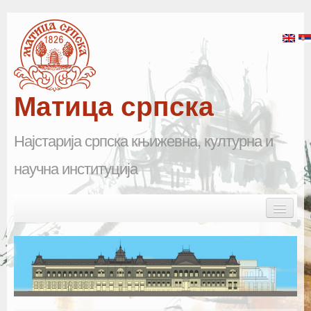
Матица српска
Најстарија српска књижевна, културна и
научна институција
Skip to primary content
Skip to secondary content
Main menu
Почетна
Матица српска
Научна одељења