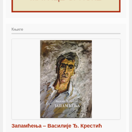
Књиге
Запамћења – Василије Ђ. Крестић