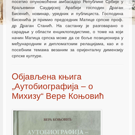
посетио опуномоћени амбасадор Републике Србије у
Краљевини Саудијској Арабији господин Драган
Бисенић, новинар, уредник и публициста. Господина
Бисенића је примио председник Матице српске проф.
др Драган Станић. На састанку је разговарано о
сарадњи у области енциклопедистике, о томе на који
начин Матица српска може да се боље позиционира у
међународним и дипломатским релацијама, као и о
посебним темама везаним за оријенталну димензију
српске културе.
Oбјављена књигa
„Аутобиографија – о
Михизу“ Вере Коњовић