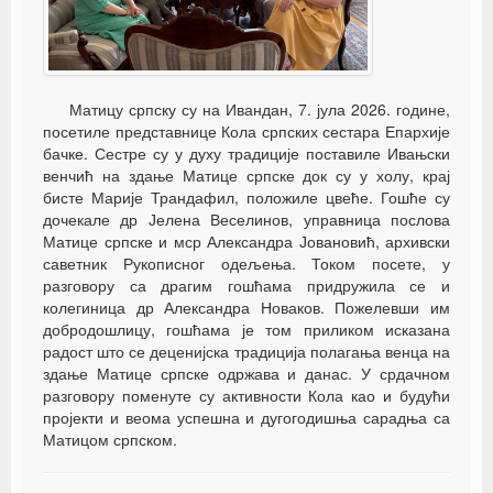
Матицу српску су на Ивандан, 7. јула 2026. године,
посетиле представнице Кола српских сестара Епархије
бачке. Сестре су у духу традиције поставиле Ивањски
венчић на здање Матице српске док су у холу, крај
бисте Марије Трандафил, положиле цвеће. Гошће су
дочекале др Јелена Веселинов, управница послова
Матице српске и мср Александра Јовановић, архивски
саветник Рукописног одељења. Током посете, у
разговору са драгим гошћама придружила се и
колегиница др Александра Новаков. Пожелевши им
добродошлицу, гошћама је том приликом исказана
радост што се деценијска традиција полагања венца на
здање Матице српске одржава и данас. У срдачном
разговору поменуте су активности Кола као и будући
пројекти и веома успешна и дугогодишња сарадња са
Матицом српском.