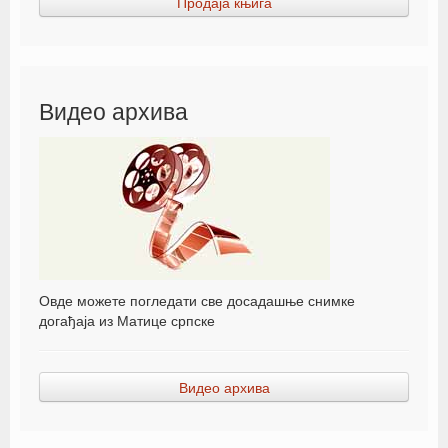
Продаја књига
Видео архива
Овде можете погледати све досадашње снимке
догађаја из Матице српске
Видео архива