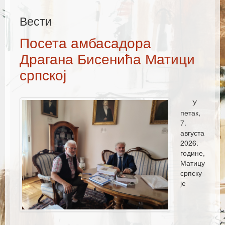
Каталог издања
Вести
Летопис Матице српске
Посета амбасадора
Гласник Матице српске
Драгана Бисенића Матици
Е–издања
српској
Вести
У
Најаве
петак,
7.
августа
2026.
године,
Матицу
српску
је