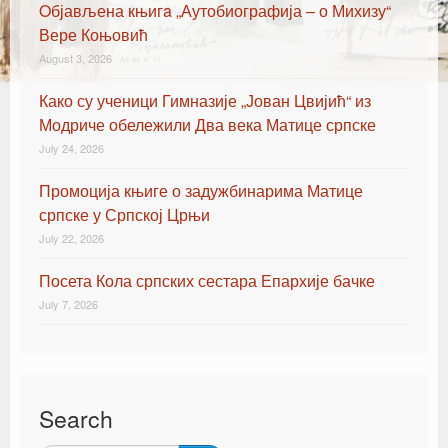
Oбјављена књигa „Аутобиографија – о Михизу“
Вере Коњовић
August 3, 2026
Како су ученици Гимназије „Јован Цвијић“ из
Модриче обележили Два века Матице српске
July 24, 2026
Промоција књиге о задужбинарима Матице
српске у Српској Црњи
July 22, 2026
Посета Кола српских сестара Епархије бачке
July 7, 2026
Search