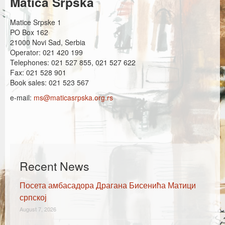
Matica Srpska
Каталог издања
Matice Srpske 1
Летопис Матице српске
PO Box 162
21000 Novi Sad, Serbia
Гласник Матице српске
Operator: 021 420 199
Telephones: 021 527 855, 021 527 622
Е-издања
Fax: 021 528 901
Book sales: 021 523 567
Вести
e-mail:
ms@maticasrpska.org.rs
Најаве
Recent News
Посета амбасадора Драгана Бисенића Матици
српској
August 7, 2026