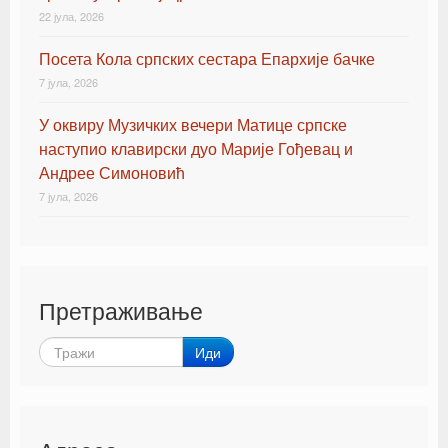
22 јула, 2026
Посета Кола српских сестара Епархије бачке
7 јула, 2026
У оквиру Музичких вечери Матице српске
наступио клавирски дуо Марије Гођевац и
Андрее Симоновић
7 јула, 2026
Претраживање
Иди