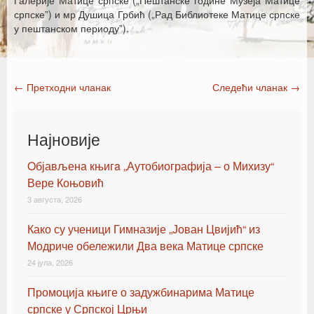
Галерије Матице српске („Пештанске године Музеја Матице
српске”) и мр Душица Грбић („Рад Библиотеке Матице српске
у пештанском периоду”).
←
Претходни чланак
Следећи чланак
→
Post navigation
Најновије
Oбјављена књигa „Аутобиографија – о Михизу“
Вере Коњовић
3 августа, 2026
Како су ученици Гимназије „Јован Цвијић“ из
Модриче обележили Два века Матице српске
24 јула, 2026
Промоција књиге о задужбинарима Матице
српске у Српској Црњи