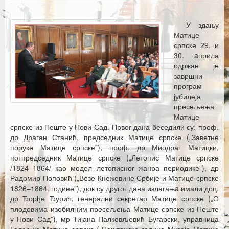
Каталог издања
Летопис Матице српске
У здању
Матице
Гласник Матице српске
српске 29. и
30. aприла
Е–издања
одржан је
завршни
Вести
програм
јубилеја
Најаве
пресељења
Матице
српске из Пеште у Нови Сад. Првог дана беседили су: проф.
др Драган Станић, председник Матице српске („Заветне
поруке Матице српске”), проф. др Миодраг Матицки,
потпредседник Матице српске („Летопис Матице српске
/1824–1864/ као модел летописног жанра периодике”), др
Радомир Поповић („Везе Кнежевине Србије и Матице српске
1826–1864. године”), док су другог дана излагањa имали доц.
др Ђорђе Ђурић, генерални секретар Матице српске („О
плодовима изобилним пресељења Матице српске из Пеште
у Нови Сад”), мр Тијана Палковљевић Бугарски, управница