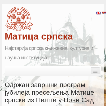
Матица српска
Најстарија српска књижевна, културна и
научна институција
Skip to primary content
Skip to secondary content
Main menu
Почетна
Одржан завршни програм
Матица српска
јубилеја пресељења Матице
српске из Пеште у Нови Сад
Научна одељења