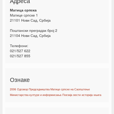
Адреса
Матица српска
Матице српске 1
21101 Нови Сад, Србија
Поштански преградак број 2
21104 Нови Сад, Србија
Телефони:
021/527 622
021/527 855
Ознаке
2006
Одговор Председништва Матице српске на Саопштење
Министарства културе и информисања
Поезија
вести
историја
књига