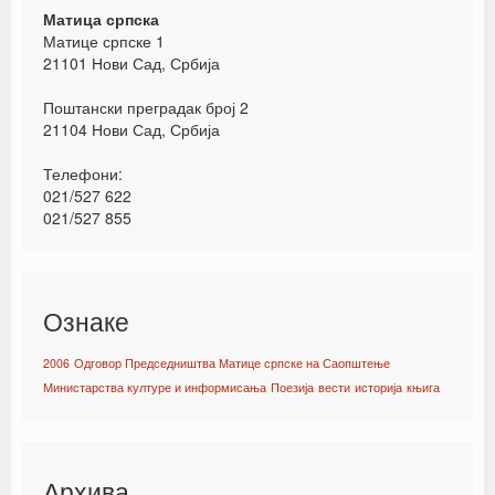
Матица српска
Матице српске 1
21101 Нови Сад, Србија
Поштански преградак број 2
21104 Нови Сад, Србија
Телефони:
021/527 622
021/527 855
Ознаке
2006
Одговор Председништва Матице српске на Саопштење
Министарства културе и информисања
Поезија
вести
историја
књига
Архива