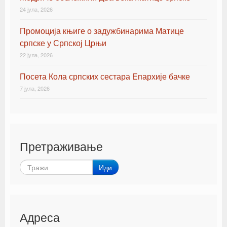
24 јула, 2026
Промоција књиге о задужбинарима Матице
српске у Српској Црњи
22 јула, 2026
Посета Кола српских сестара Епархије бачке
7 јула, 2026
Претраживање
Иди
Адреса