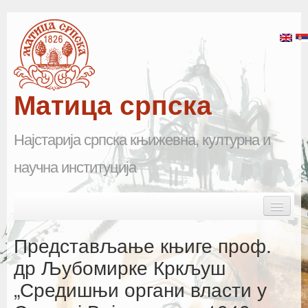
Матица српска
Најстарија српска књижевна, културна и
научна институција
Skip to primary content
Skip to secondary content
Main menu
Почетна
Представљање књиге проф.
Матица српска
др Љубомирке Кркљуш
„Средишњи органи власти у
Научна одељења