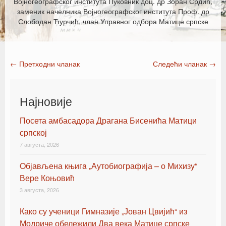
Војногеографског института Пуковник доц. др Зоран Срдић,
заменик начелника Војногеографског института Проф. др
Слободан Ћурчић, члан Управног одбора Матице српске
←
Претходни чланак
Следећи чланак
→
Post navigation
Најновије
Посета амбасадора Драгана Бисенића Матици
српској
7 августа, 2026
Oбјављена књигa „Аутобиографија – о Михизу“
Вере Коњовић
3 августа, 2026
Како су ученици Гимназије „Јован Цвијић“ из
Модриче обележили Два века Матице српске