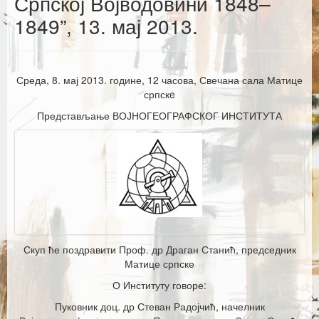
Српској Војводовини 1848–
Каталог издања
1849”, 13. мај 2013.
Летопис Матице српске
Гласник Матице српске
Среда, 8. мај 2013. године, 12 часова, Свечана сала Матице
Е–издања
српскe
Представљање ВОЈНОГЕОГРАФСКОГ ИНСТИТУТА
Вести
Најаве
Скуп ће поздравити Проф. др Драган Станић, председник
Матице српске
О Институту говоре:
Пуковник доц. др Стеван Радојчић, начелник