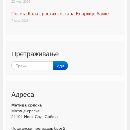
22 јула, 2026
Посета Кола српских сестара Епархије бачке
7 јула, 2026
Претраживање
Иди
Адреса
Матица српска
Матице српске 1
21101 Нови Сад, Србија
Поштански преградак број 2