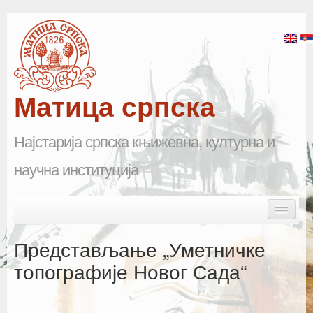
Матица српска
Најстарија српска књижевна, културна и
научна институција
Skip to primary content
Skip to secondary content
Main menu
Почетна
Представљање „Уметничке
Матица српска
топографије Новог Сада“
Научна одељења