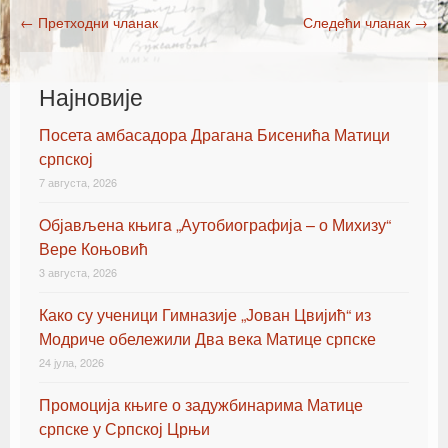
←
Претходни чланак
Следећи чланак
→
Post navigation
Најновије
Посета амбасадора Драгана Бисенића Матици
српској
7 августа, 2026
Oбјављена књигa „Аутобиографија – о Михизу“
Вере Коњовић
3 августа, 2026
Како су ученици Гимназије „Јован Цвијић“ из
Модриче обележили Два века Матице српске
24 јула, 2026
Промоција књиге о задужбинарима Матице
српске у Српској Црњи