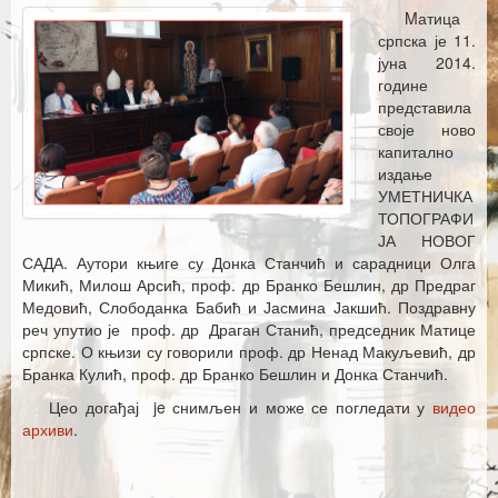
Каталог издања
Mатица
српска је 11.
Летопис Матице српске
јуна 2014.
године
Гласник Матице српске
представила
своје ново
Е–издања
капитално
издање
Вести
УМЕТНИЧКА
ТОПОГРАФИ
Најаве
ЈА НОВОГ
САДА. Аутори књиге су Донка Станчић и сарадници Олга
Микић, Милош Арсић, проф. др Бранко Бешлин, др Предраг
Медовић, Слободанка Бабић и Јасмина Јакшић. Поздравну
реч упутио је проф. др Драган Станић, председник Матице
српске. О књизи су говорили проф. др Ненад Макуљевић, др
Бранка Кулић, проф. др Бранко Бешлин и Донка Станчић.
Цео догађај je снимљен и може се погледати у
видео
архиви
.