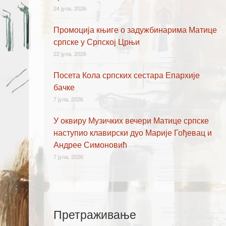
24 јула, 2026
Промоција књиге о задужбинарима Матице
српске у Српској Црњи
22 јула, 2026
Посета Кола српских сестара Епархије
бачке
7 јула, 2026
У оквиру Музичких вечери Матице српске
наступио клавирски дуо Марије Гођевац и
Андрее Симоновић
7 јула, 2026
Претраживање