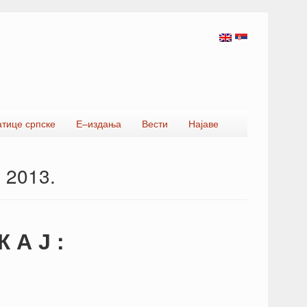
атице српске
Е–издања
Вести
Најаве
 2013.
 А Ј :