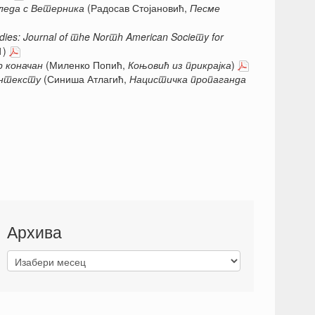
гледа с Ветерника
(Радосав Стојановић,
Песме
ies: Journal of тhe Norтh American Socieтy for
1)
р коначан
(Миленко Попић,
Коњовић из прикрајка
)
онтексту
(Синиша Атлагић,
Нацистичка пропаганда
Архива