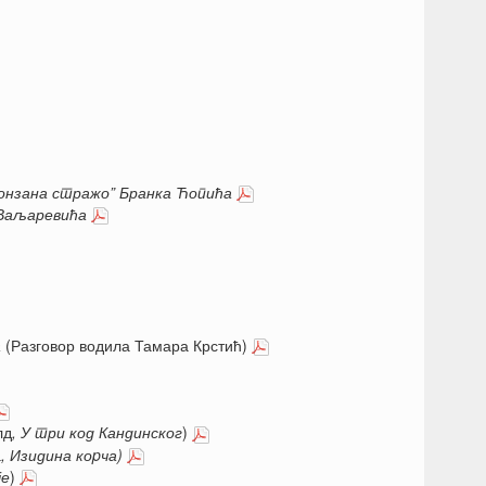
бронзана стражо” Бранка Ћопића
 Ваљаревића
а
(Разговор водила Тамара Крстић)
лд
, У три код Кандинског
)
а
, Изидина коpча)
је
)