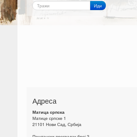
Иди
Адреса
Матица српска
Матице српске 1
21101 Нови Сад, Србија
Поштански преградак број 2