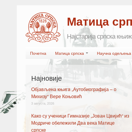
Матица ср
Најстарија српска књиж
Skip to primary content
Skip to secondary content
Почетна
Матица српска
Научна одељењ
Main menu
Најновије
Oбјављена књигa „Аутобиографија – о
Михизу“ Вере Коњовић
3 августа, 2026
Како су ученици Гимназије „Јован Цвијић“ из
Модриче обележили Два века Матице
српске