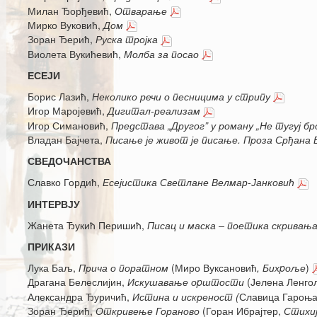
Милан Ђорђевић,
Отварање
Мирко Вуковић,
Дом
Зоран Ђерић,
Руска тројка
Виолета Вукићевић,
Молба за посао
ЕСЕЈИ
Борис Лазић,
Неколико речи о песницима у стрипу
Игор Маројевић,
Дигитал-реализам
Игор Симановић,
Представа „Другог” у роману „Не тугуј 
Владан Бајчета,
Писање је живот је писање. Проза Срђана
СВЕДОЧАНСТВА
Славко Гордић,
Есејистика Светлане Велмар-Јанковић
ИНТЕРВЈУ
Жанета Ђукић Перишић,
Писац и маска – поетика скривањ
ПРИКАЗИ
Лука Баљ,
Прича о поратном
(Миро Вуксановић
, Бихpоље
)
Драгана Белеслијин,
Искушавање оpштости
(Јелена Ленго
Александра Ђуричић,
Истина и искреност (
Славица Гароњ
Зоран Ђерић,
Откривење Гораново
(Горан Ибрајтер,
Стихи