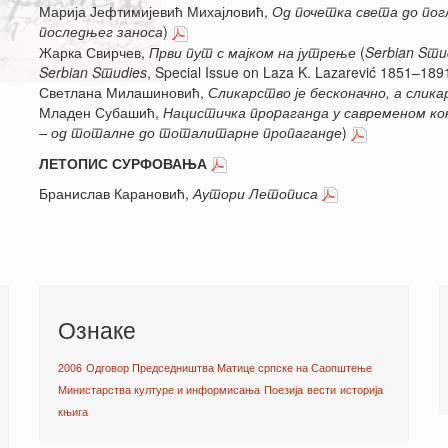
Марија Јефтимијевић Михајловић,
Од почетка света до по
последњег заноса
)
Жарка Свирчев,
Први пут с мајком на јутрење
(
Serbian Sтud
Serbian Sтudies
, Special Issue on Laza K. Lazarević 1851–189
Светлана Милашиновић,
Сликарство је бесконачно, а слика
Младен Субашић,
Нацистичка проpаганда у савременом к
– од тоталне до тоталитарне пропаганде
)
ЛЕТОПИС СУРФОВАЊА
Бранислав Карановић,
Аутори Летописа
Ознаке
2006
Одговор Председништва Матице српске на Саопштење
Министарства културе и информисања
Поезија
вести
историја
књига