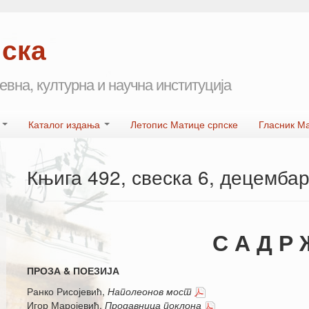
пска
евна, културна и научна институција
а
Каталог издања
Летопис Матице српске
Гласник М
Књига 492, свеска 6, децембар
С А Д Р Ж
ПРОЗА & ПОЕЗИЈА
Ранко Рисојевић,
Наполеонов мост
Игор Маројевић,
Продавница поклона