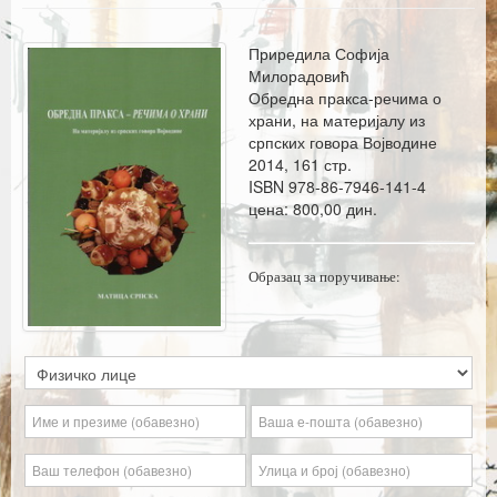
Каталог издања
Летопис Матице српске
Приредила Софија
Милорадовић
Гласник Матице српске
Обредна пракса-речима о
храни, на материјалу из
Е–издања
српских говора Војводине
2014, 161 стр.
Вести
ISBN 978-86-7946-141-4
цена: 800,00 дин.
Најаве
Образац за поручивање: