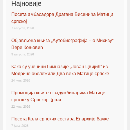
Најновије
Посета амбасадора Драгана Бисенића Матици
српској
7 августа, 2026
Oбјављена књигa „Аутобиографија – о Михизу“
Вере Коњовић
3 августа, 2026
Како су ученици Гимназије „Јован Цвијић“ из
Модриче обележили Два века Матице српске
24 јула, 2026
Промоција књиге о задужбинарима Матице
српске у Српској Црњи
22 јула, 2026
Посета Кола српских сестара Епархије бачке
7 јула, 2026