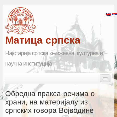
Матица српска
Најстарија српска књижевна, културна и
научна институција
Skip to primary content
Skip to secondary content
Main menu
Почетна
Обредна пракса-речима о
Матица српска
храни, на материјалу из
српских говора Војводине
Научна одељења