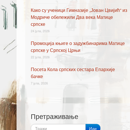
Како су ученици Гимназије „Јован Цвијић“ из
Модриче обележили Два века Матице
српске
24 јула, 2026
Промоција књиге о задужбинарима Матице
српске у Српској Црњи
22 јула, 2026
Посета Кола српских сестара Епархије
бачке
7 јула, 2026
Претраживање
Иди