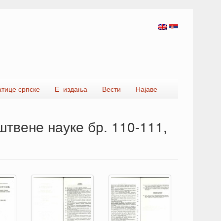
атице српске
Е–издања
Вести
Најаве
штвене науке бр. 110-111,