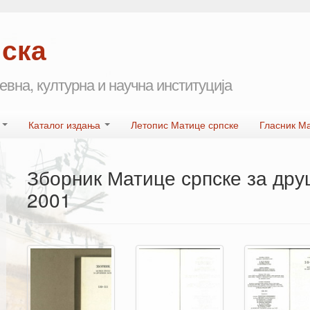
пска
евна, културна и научна институција
а
Каталог издања
Летопис Матице српске
Гласник М
Зборник Матице српске за дру
2001