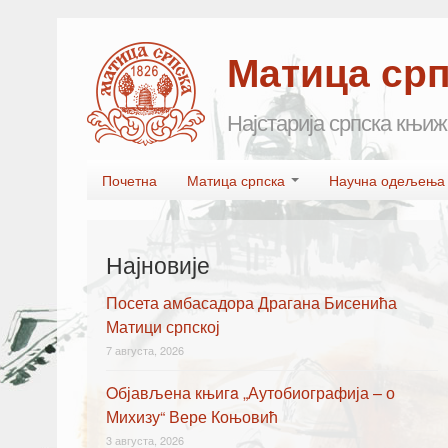
Матица ср
Најстарија српска књиж
Skip to primary content
Skip to secondary content
Почетна
Матица српска
Научна одељењ
Main menu
Најновије
Посета амбасадора Драгана Бисенића
Матици српској
7 августа, 2026
Oбјављена књигa „Аутобиографија – о
Михизу“ Вере Коњовић
3 августа, 2026