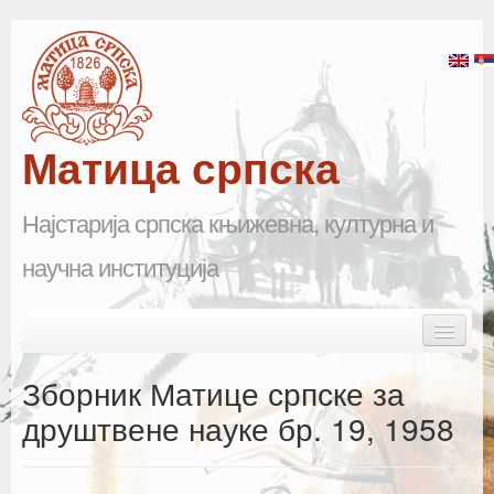
Матица српска
Најстарија српска књижевна, културна и
научна институција
Skip to primary content
Skip to secondary content
Main menu
Почетна
Зборник Матице српске за
Матица српска
друштвене науке бр. 19, 1958
Научна одељења