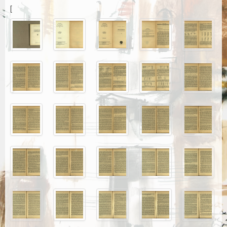
Каталог издања
[
Летопис Матице српске
Гласник Матице српске
Е–издања
Вести
Најаве