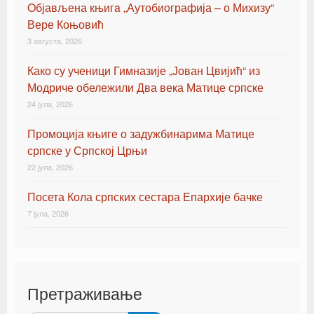
Oбјављена књигa „Аутобиографија – о Михизу“
Вере Коњовић
3 августа, 2026
Како су ученици Гимназије „Јован Цвијић“ из
Модриче обележили Два века Матице српске
24 јула, 2026
Промоција књиге о задужбинарима Матице
српске у Српској Црњи
22 јула, 2026
Посета Кола српских сестара Епархије бачке
7 јула, 2026
Претраживање