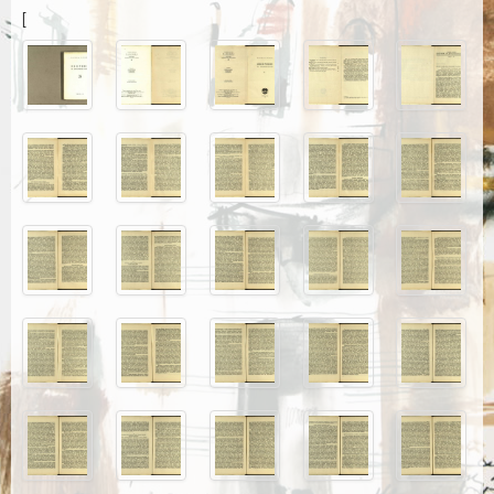
Каталог издања
[
Летопис Матице српске
Гласник Матице српске
Е–издања
Вести
Најаве