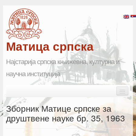
Матица српска
Најстарија српска књижевна, културна и
научна институција
Skip to primary content
Skip to secondary content
Main menu
Почетна
Зборник Матице српске за
Матица српска
друштвене науке бр. 35, 1963
Научна одељења