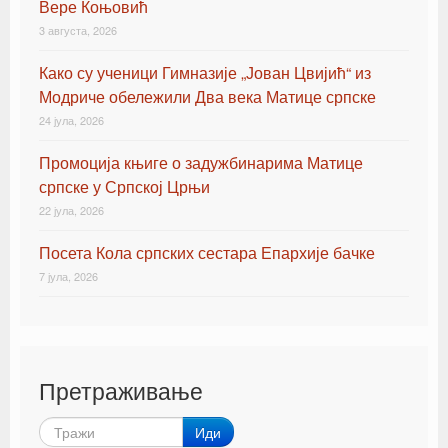
Вере Коњовић
3 августа, 2026
Како су ученици Гимназије „Јован Цвијић“ из
Модриче обележили Два века Матице српске
24 јула, 2026
Промоција књиге о задужбинарима Матице
српске у Српској Црњи
22 јула, 2026
Посета Кола српских сестара Епархије бачке
7 јула, 2026
Претраживање
Иди