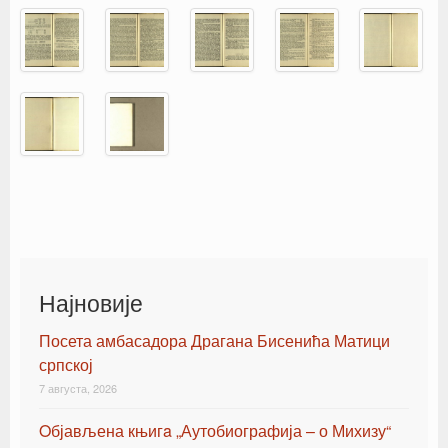
Најновије
Посета амбасадора Драгана Бисенића Матици
српској
7 августа, 2026
Oбјављена књигa „Аутобиографија – о Михизу“