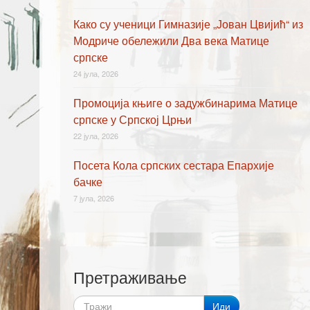
Како су ученици Гимназије „Јован Цвијић“ из
Модриче обележили Два века Матице
српске
24 јула, 2026
Промоција књиге о задужбинарима Матице
српске у Српској Црњи
22 јула, 2026
Посета Кола српских сестара Епархије
бачке
7 јула, 2026
Претраживање
Иди