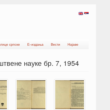
атице српске
Е–издања
Вести
Најаве
твене науке бр. 7, 1954