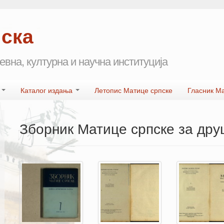
пска
евна, културна и научна институција
а
Каталог издања
Летопис Матице српске
Гласник М
Зборник Матице српске за друш