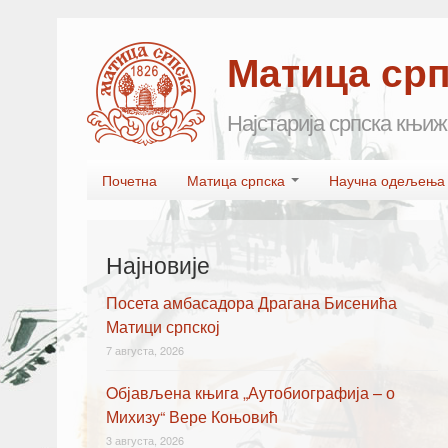
Матица ср
Најстарија српска књиж
Skip to primary content
Skip to secondary content
Почетна
Матица српска
Научна одељењ
Main menu
Најновије
Посета амбасадора Драгана Бисенића
Матици српској
7 августа, 2026
Oбјављена књигa „Аутобиографија – о
Михизу“ Вере Коњовић
3 августа, 2026