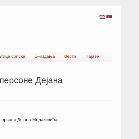
атице српске
Е–издања
Вести
Најаве
 персоне Дејана
 персоне Дејана Медаковића