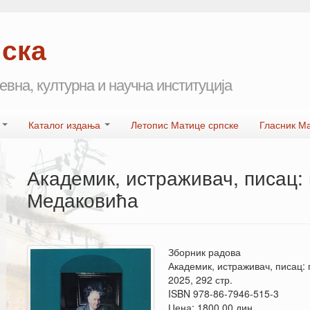
пска
евна, културна и научна институција
а
Каталог издања
Летопис Матице српске
Гласник М
Академик, истраживач, писац:
Медаковића
Зборник радова
Академик, истраживач, писац:
2025, 292 стр.
ISBN 978-86-7946-515-3
Цена: 1800,00 дин.