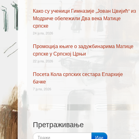
Како су ученици Гимназије „Јован Цвијић“ из
Модриче обележили Два века Матице
српске
24 јула, 2026
Промоција књиге о задужбинарима Матице
српске у Српској Црњи
22 јула, 2026
Посета Кола српских сестара Епархије
бачке
7 јула, 2026
Претраживање
Иди