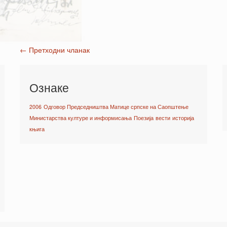
←
Претходни чланак
Post navigation
Ознаке
2006
Одговор Председништва Матице српске на Саопштење
Министарства културе и информисања
Поезија
вести
историја
књига