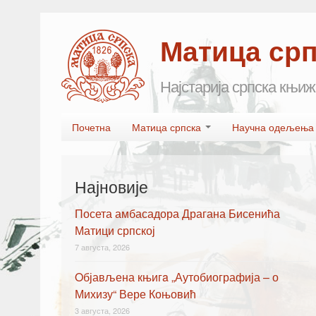
Матица ср
Најстарија српска књиж
Skip to primary content
Skip to secondary content
Почетна
Матица српска
Научна одељењ
Main menu
Најновије
Посета амбасадора Драгана Бисенића
Матици српској
7 августа, 2026
Oбјављена књигa „Аутобиографија – о
Михизу“ Вере Коњовић
3 августа, 2026