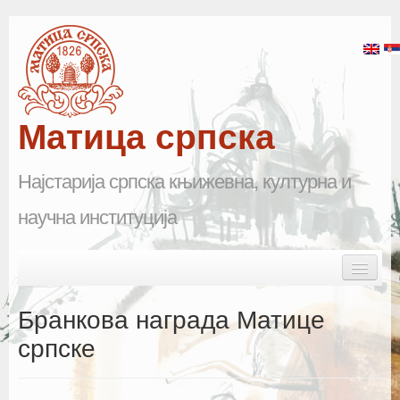
Матица српска
Најстарија српска књижевна, културна и
научна институција
Skip to primary content
Skip to secondary content
Main menu
Почетна
Бранкова награда Матице
Матица српска
српске
Научна одељења