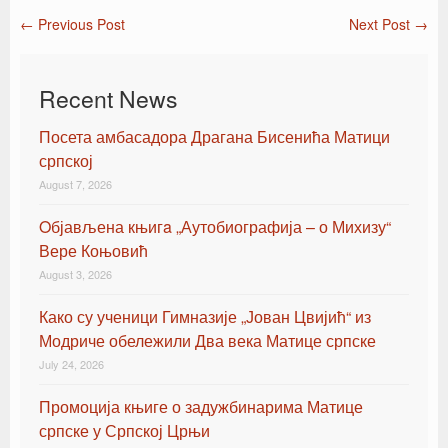
←
Previous Post
Next Post
→
Post navigation
Recent News
Посета амбасадора Драгана Бисенића Матици
српској
August 7, 2026
Oбјављена књигa „Аутобиографија – о Михизу“
Вере Коњовић
August 3, 2026
Како су ученици Гимназије „Јован Цвијић“ из
Модриче обележили Два века Матице српске
July 24, 2026
Промоција књиге о задужбинарима Матице
српске у Српској Црњи