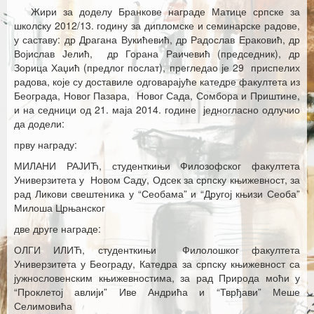
Каталог издања
Жири за доделу Бранкове награде Матице српске за
школску 2012/13. годину за дипломске и семинарске радове,
Летопис Матице српске
у саставу: др Драгана Вукићевић, др Радослав Ераковић, др
Војислав Јелић, др Горана Раичевић (председник), др
Гласник Матице српске
Зорица Хаџић (предлог послат), прегледао је 29 приспелих
радова, које су доставиле одговарајуће катедре факултета из
Е-издања
Београда, Новог Пазара, Новог Сада, Сомбора и Приштине,
и на седници од 21. маја 2014. године једногласно одлучио
Вести
да додели:
Најаве
прву награду:
МИЛАНИ РАЈИЋ, студенткињи Филозофског факултета
Универзитета у Новом Саду, Одсек за српску књижевност, за
рад Ликови свештеника у “Сеобама” и “Другој књизи Сеоба”
Милоша Црњанског
две друге награде:
ОЛГИ ИЛИЋ, студенткињи Филолошког факултета
Универзитета у Београду, Катедра за српску књижевност са
јужнословенским књижевностима, за рад Природа моћи у
“Проклетој авлији” Иве Андрића и “Тврђави” Меше
Селимовића