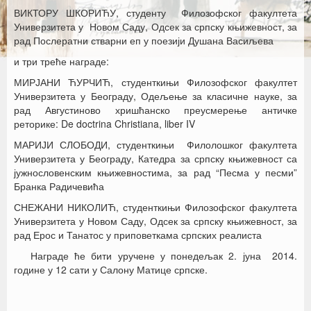
ВИКТОРУ ШКОРИЋУ, студенту Филозофског факултета
Универзитета у Новом Саду, Одсек за српску књижевност, за
рад Послератни стварни еп у поезији Душана Васиљева
и три треће награде:
МИРЈАНИ ЋУРЧИЋ, студенткињи Филозофског факултет
Универзитета у Београду, Одељење за класичне науке, за
рад Августиново хришћанско преусмерење античке
реторике: De doctrina Christiana, liber IV
МАРИЈИ СЛОБОДИ, студенткињи Филолошког факултета
Универзитета у Београду, Катедра за српску књижевност са
јужнословенским књижевностима, за рад “Песма у песми”
Бранка Радичевића
СНЕЖАНИ НИКОЛИЋ, студенткињи Филозофског факултета
Универзитета у Новом Саду, Одсек за српску књижевност, за
рад Ерос и Танатос у приповеткама српских реалиста
Награде ће бити уручене у понедељак 2. јуна 2014.
године у 12 сати у Салону Матице српске.