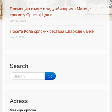
Промоција књиге о задужбинарима Матице
српске у Српској Црњи
July 22, 2026
Посета Кола српских сестара Епархије бачке
July 7, 2026
Search
Go
Adress
Матица српска