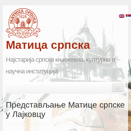
Матица српска
Најстарија српска књижевна, културна и
научна институција
Skip to primary content
Skip to secondary content
Main menu
Почетна
Представљање Матице српске
Матица српска
у Лајковцу
Научна одељења