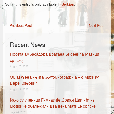
Каталог издања
Sorry, this entry is only available in
Serbian
.
Летопис Матице српске
Гласник Матице српске
←
Previous Post
Next Post
→
Post navigation
Е-издања
Вести
Recent News
Најаве
Посета амбасадора Драгана Бисенића Матици
српској
August 7, 2026
Oбјављена књигa „Аутобиографија – о Михизу“
Вере Коњовић
August 3, 2026
Како су ученици Гимназије „Јован Цвијић“ из
Модриче обележили Два века Матице српске
July 24, 2026