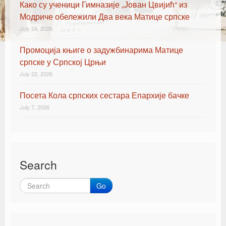
Како су ученици Гимназије „Јован Цвијић“ из
Модриче обележили Два века Матице српске
July 24, 2026
Промоција књиге о задужбинарима Матице
српске у Српској Црњи
July 22, 2026
Посета Кола српских сестара Епархије бачке
July 7, 2026
Search
Go