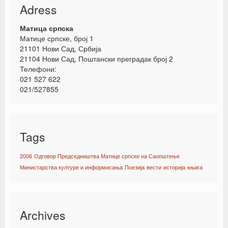
Adress
Матица српска
Матице српске, број 1
21101 Нови Сад, Србија
21104 Нови Сад, Поштански преградак број 2
Телефони:
021 527 622
021/527855
Tags
2006
Одговор Председништва Матице српске на Саопштење
Министарства културе и информисања
Поезија
вести
историја
књига
Archives