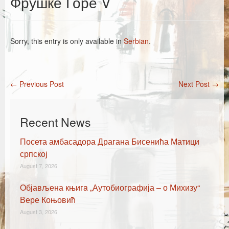
Фрушке Горе V
Каталог издања
Летопис Матице српске
Sorry, this entry is only available in
Serbian
.
Гласник Матице српске
Е-издања
←
Previous Post
Next Post
→
Вести
Post navigation
Најаве
Recent News
Посета амбасадора Драгана Бисенића Матици
српској
August 7, 2026
Oбјављена књигa „Аутобиографија – о Михизу“
Вере Коњовић
August 3, 2026