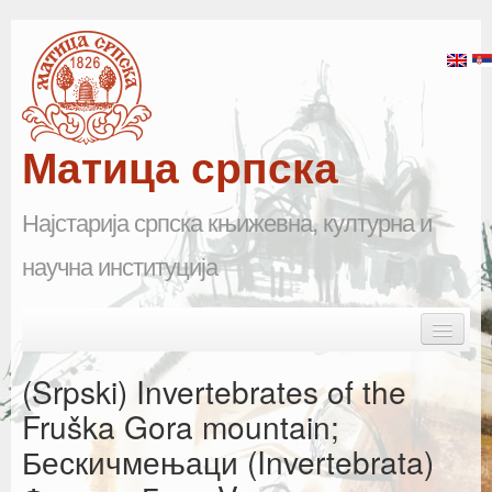
Матица српска
Најстарија српска књижевна, културна и
научна институција
Skip to primary content
Skip to secondary content
Main menu
Почетна
(Srpski) Invertebrates of the
Матица српска
Fruška Gora mountain;
Бескичмењаци (Invertebrata)
Научна одељења