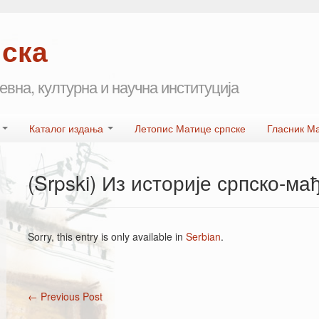
пска
евна, културна и научна институција
а
Каталог издања
Летопис Матице српске
Гласник М
(Srpski) Из историје српско-ма
Sorry, this entry is only available in
Serbian
.
←
Previous Post
Post navigation