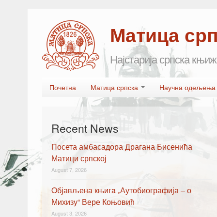
Матица ср
Најстарија српска књиж
Skip to primary content
Skip to secondary content
Почетна
Матица српска
Научна одељењ
Main menu
Recent News
Посета амбасадора Драгана Бисенића
Матици српској
August 7, 2026
Oбјављена књигa „Аутобиографија – о
Михизу“ Вере Коњовић
August 3, 2026