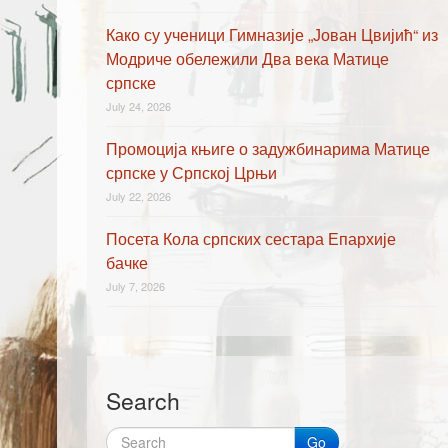
Како су ученици Гимназије „Јован Цвијић“ из
Модриче обележили Два века Матице
српске
July 24, 2026
Промоција књиге о задужбинарима Матице
српске у Српској Црњи
July 22, 2026
Посета Кола српских сестара Епархије
бачке
July 7, 2026
Search
Go