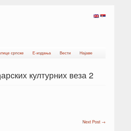
атице српске
Е-издања
Вести
Најаве
ђарских културних веза 2
Next Post
→