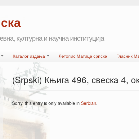
пска
евна, културна и научна институција
а
Каталог издања
Летопис Матице српске
Гласник М
(Srpski) Књига 496, свескa 4, о
Sorry, this entry is only available in
Serbian
.