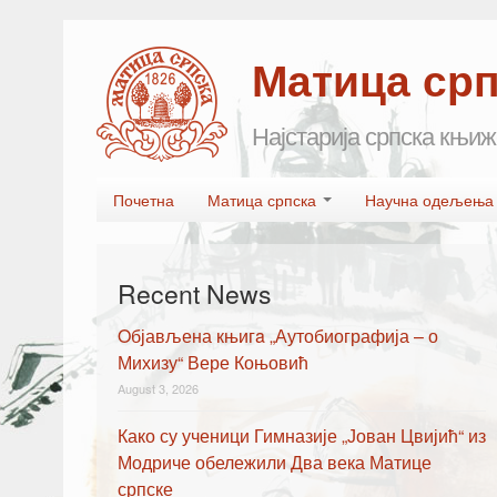
Матица ср
Најстарија српска књиж
Skip to primary content
Skip to secondary content
Почетна
Матица српска
Научна одељењ
Main menu
Recent News
Oбјављена књигa „Аутобиографија – о
Михизу“ Вере Коњовић
August 3, 2026
Како су ученици Гимназије „Јован Цвијић“ из
Модриче обележили Два века Матице
српске