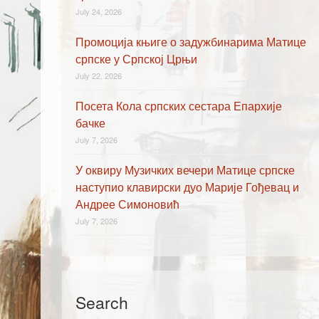
July 24, 2026
Промоција књиге о задужбинарима Матице
српске у Српској Црњи
July 22, 2026
Посета Кола српских сестара Епархије
бачке
July 7, 2026
У оквиру Музичких вечери Матице српске
наступио клавирски дуо Марије Гођевац и
Андрее Симоновић
July 7, 2026
Search