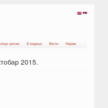
атице српске
Е-издања
Вести
Најаве
ктобар 2015.