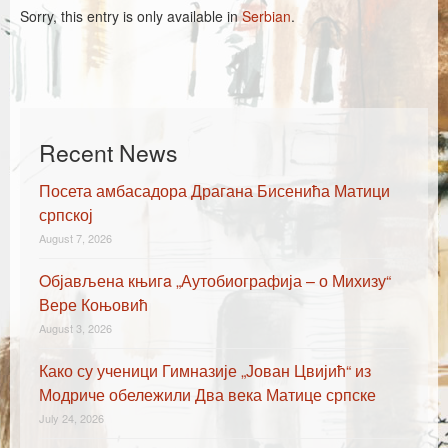
Каталог издања
Sorry, this entry is only available in
Serbian
.
Летопис Матице српске
Гласник Матице српске
Е-издања
Recent News
Вести
Посета амбасадора Драгана Бисенића Матици
Најаве
српској
August 7, 2026
Oбјављена књигa „Аутобиографија – о Михизу“
Вере Коњовић
August 3, 2026
Како су ученици Гимназије „Јован Цвијић“ из
Модриче обележили Два века Матице српске
July 24, 2026