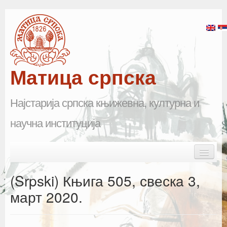
Матица српска
Најстарија српска књижевна, културна и
научна институција
Skip to primary content
Skip to secondary content
Main menu
Почетна
(Srpski) Књига 505, свескa 3,
Матица српска
март 2020.
Научна одељења