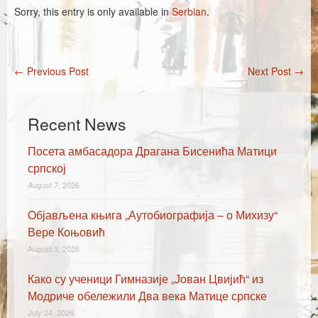
Каталог издања
Sorry, this entry is only available in
Serbian
.
Летопис Матице српске
Гласник Матице српске
←
Previous Post
Next Post
→
Post navigation
Е-издања
Вести
Recent News
Најаве
Посета амбасадора Драгана Бисенића Матици
српској
August 7, 2026
Oбјављена књигa „Аутобиографија – о Михизу“
Вере Коњовић
August 3, 2026
Како су ученици Гимназије „Јован Цвијић“ из
Модриче обележили Два века Матице српске
July 24, 2026