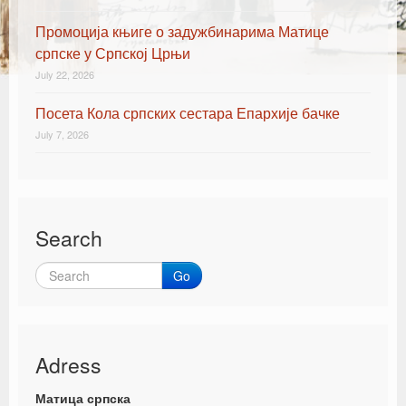
Промоција књиге о задужбинарима Матице
српске у Српској Црњи
July 22, 2026
Посета Кола српских сестара Епархије бачке
July 7, 2026
Search
Go
Adress
Матица српска