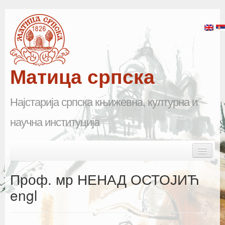
Матица српска
Најстарија српска књижевна, културна и
научна институција
Skip to primary content
Skip to secondary content
Main menu
Почетна
Проф. мр НЕНАД ОСТОЈИЋ
Матица српска
engl
Научна одељења