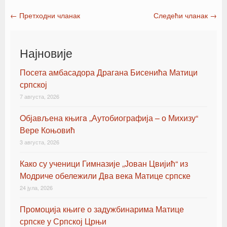
←
Претходни чланак
Следећи чланак
→
Post navigation
Најновије
Посета амбасадора Драгана Бисенића Матици
српској
7 августа, 2026
Oбјављена књигa „Аутобиографија – о Михизу“
Вере Коњовић
3 августа, 2026
Како су ученици Гимназије „Јован Цвијић“ из
Модриче обележили Два века Матице српске
24 јула, 2026
Промоција књиге о задужбинарима Матице
српске у Српској Црњи