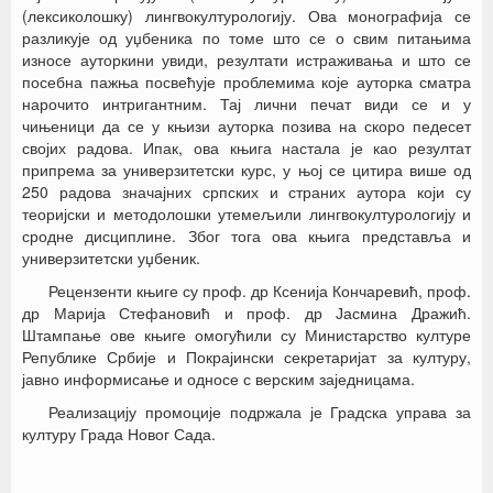
(лексиколошку) лингвокултурологију. Ова монографија се
разликује од уџбеника по томе што се о свим питањима
износе ауторкини увиди, резултати истраживања и што се
посебна пажња посвећује проблемима које ауторка сматра
нарочито интригантним. Тај лични печат види се и у
чињеници да се у књизи ауторка позива на скоро педесет
својих радова. Ипак, ова књига настала је као резултат
припрема за универзитетски курс, у њој се цитира више од
250 радова значајних српских и страних аутора који су
теоријски и методолошки утемељили лингвокултурологију и
сродне дисциплине. Због тога ова књига представља и
универзитетски уџбеник.
Рецензенти књиге су проф. др Ксенија Кончаревић, проф.
др Марија Стефановић и проф. др Јасмина Дражић.
Штампање ове књиге омогућили су Министарство културе
Републике Србије и Покрајински секретаријат за културу,
јавно информисање и односе с верским заједницама.
Реализацију промоције подржала је Градска управа за
културу Града Новог Сада.