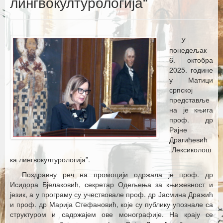
лингвокултурологија“
Каталог издања
Летопис Матице српске
У
Гласник Матице српске
понедељак
6. октобра
Е–издања
2025. године
у Матици
Вести
српској
представље
Најаве
на је књига
проф. др
Рајне
Драгићевић
„Лексиколош
ка лингвокултурологија”.
Поздравну реч на промоцији одржала је проф. др
Исидора Бјелаковић, секретар Одељења за књижевност и
језик, а у програму су учествовале проф. др Јасмина Дражић
и проф. др Марија Стефановић, које су публику упознале са
структуром и садржајем ове монографије. На крају се