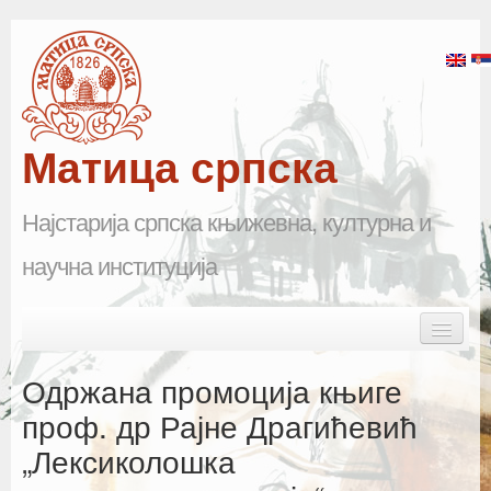
Матица српска
Најстарија српска књижевна, културна и
научна институција
Skip to primary content
Skip to secondary content
Main menu
Почетна
Одржана промоција књиге
Матица српска
проф. др Рајне Драгићевић
„Лексиколошка
Научна одељења