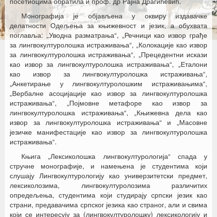
посетиоцима обратила и проф. др Рајна Драгићевић.
Монографија је објављена у оквиру издавачке
делатности Одељења за књижевност и језик, а обухвата
поглавља: „Уводна разматрања“, „Речници као извор грађе
за лингвокултуролошка истраживања“, „Колокације као извор
за лингвокултуролошка истраживања“, „Прецедентни искази
као извор за лингвокултуролошка истраживања“, „Еталони
као извор за лингвокултуролошка истраживања“,
„Анкетирање у лингвокултуролошким истраживањима“,
„Вербалне асоцијације као извор за лингвокултуролошка
истраживања“, „Појмовне метафоре као извор за
лингвокултуролошка истраживања“, „Књижевна дела као
извор за лингвокултуролошка истраживања“ и „Масовне
језичке манифестације као извор за лингвокултуролошка
истраживања“.
Књига „Лексиколошка лингвокултурологија“ спада у
стручне монографије, и намењена је студентима који
слушају Лингвокултурологију као универзитетски предмет,
лексиколозима, лингвокултуролозима различитих
опредељења, студентима који студирају српски језик као
страни, предавачима српског језика као страног, али и свима
који се интересују за (лингвокултуролошку) лексикологију и