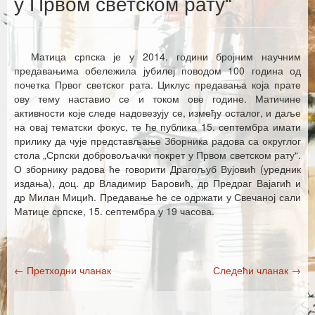
у Првом светском рату“
Каталог издања
Летопис Матице српске
Матица српска је у 2014. години бројним научним
Гласник Матице српске
предавањима обележила јубилеј поводом 100 година од
почетка Првог светског рата. Циклус предавања која прате
Е–издања
ову тему наставио се и током ове године. Матичине
активности које следе надовезују се, између осталог, и даље
Вести
на овај тематски фокус, те ће публика 15. септембра имати
прилику да чује представљање Зборника радова са округлог
Најаве
стола „Српски добровољачки покрет у Првом светском рату“.
О зборнику радова ће говорити Драгољуб Вујовић (уредник
издања), доц. др Владимир Баровић, др Предраг Вајагић и
др Милан Мицић. Предавање ће се одржати у Свечаној сали
Матице српске, 15. септембра у 19 часова.
←
Претходни чланак
Следећи чланак
→
Post navigation