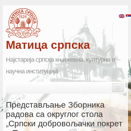
Матица српска
Најстарија српска књижевна, културна и
научна институција
Skip to primary content
Skip to secondary content
Main menu
Почетна
Представљање Зборника
Матица српска
радова са округлог стола
„Српски добровољачки покрет
Научна одељења