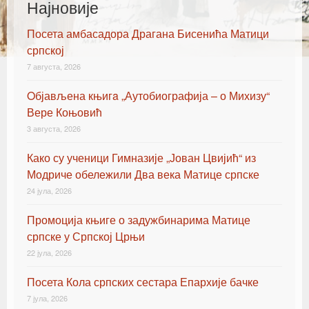
Најновије
Посета амбасадора Драгана Бисенића Матици
српској
7 августа, 2026
Oбјављена књигa „Аутобиографија – о Михизу“
Вере Коњовић
3 августа, 2026
Како су ученици Гимназије „Јован Цвијић“ из
Модриче обележили Два века Матице српске
24 јула, 2026
Промоција књиге о задужбинарима Матице
српске у Српској Црњи
22 јула, 2026
Посета Кола српских сестара Епархије бачке
7 јула, 2026