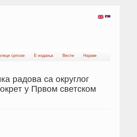
атице српске
Е-издања
Вести
Најаве
ка радова са округлог
окрет у Првом светском