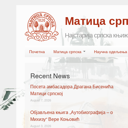
Матица ср
Најстарија српска књиж
Skip to primary content
Skip to secondary content
Почетна
Матица српска
Научна одељењ
Main menu
Recent News
Посета амбасадора Драгана Бисенића
Матици српској
August 7, 2026
Oбјављена књигa „Аутобиографија – о
Михизу“ Вере Коњовић
August 3, 2026