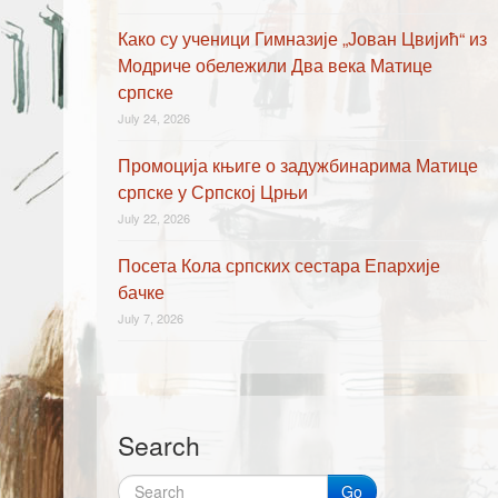
Како су ученици Гимназије „Јован Цвијић“ из
Модриче обележили Два века Матице
српске
July 24, 2026
Промоција књиге о задужбинарима Матице
српске у Српској Црњи
July 22, 2026
Посета Кола српских сестара Епархије
бачке
July 7, 2026
Search
Go