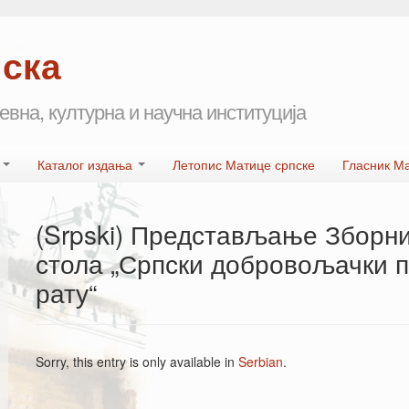
пска
евна, културна и научна институција
а
Каталог издања
Летопис Матице српске
Гласник М
(Srpski) Представљање Зборни
стола „Српски добровољачки п
рату“
Sorry, this entry is only available in
Serbian
.