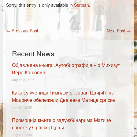
Каталог издања
Sorry, this entry is only available in
Serbian
.
Летопис Матице српске
Гласник Матице српске
←
Previous Post
Next Post
→
Post navigation
Е-издања
Вести
Recent News
Најаве
Oбјављена књигa „Аутобиографија – о Михизу“
Вере Коњовић
August 3, 2026
Како су ученици Гимназије „Јован Цвијић“ из
Модриче обележили Два века Матице српске
July 24, 2026
Промоција књиге о задужбинарима Матице
српске у Српској Црњи
July 22, 2026