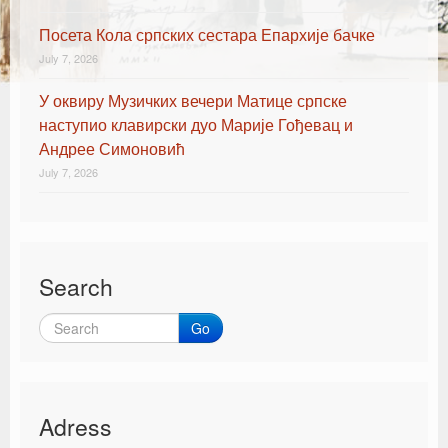
Посета Кола српских сестара Епархије бачке
July 7, 2026
У оквиру Музичких вечери Матице српске
наступио клавирски дуо Марије Гођевац и
Андрее Симоновић
July 7, 2026
Search
Go
Adress