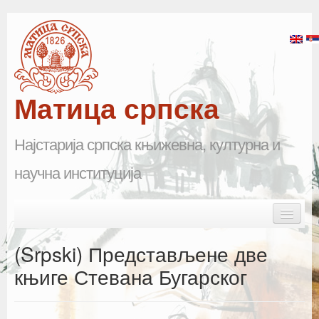
Матица српска
Најстарија српска књижевна, културна и
научна институција
Skip to primary content
Skip to secondary content
Main menu
Почетна
(Srpski) Представљене две
Матица српска
књиге Стевана Бугарског
Научна одељења