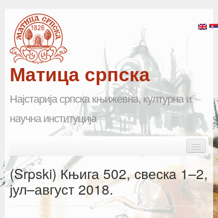
Матица српска
Најстарија српска књижевна, културна и
научна институција
Skip to primary content
Skip to secondary content
Main menu
Почетна
(Srpski) Књига 502, свескa 1–2,
Матица српска
јул–август 2018.
Научна одељења