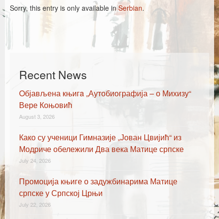
Каталог издања
Sorry, this entry is only available in
Serbian
.
Летопис Матице српске
Гласник Матице српске
Е-издања
Recent News
Вести
Oбјављена књигa „Аутобиографија – о Михизу“
Најаве
Вере Коњовић
August 3, 2026
Како су ученици Гимназије „Јован Цвијић“ из
Модриче обележили Два века Матице српске
July 24, 2026
Промоција књиге о задужбинарима Матице
српске у Српској Црњи
July 22, 2026