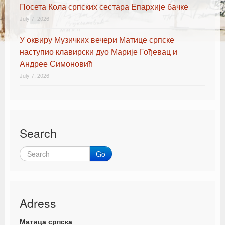
Посета Кола српских сестара Епархије бачке
July 7, 2026
У оквиру Музичких вечери Матице српске
наступио клавирски дуо Марије Гођевац и
Андрее Симоновић
July 7, 2026
Search
Go
Adress
Матица српска