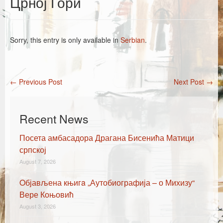
Црној Гори
Каталог издања
Летопис Матице српске
Sorry, this entry is only available in
Serbian
.
Гласник Матице српске
Е-издања
←
Previous Post
Next Post
→
Вести
Post navigation
Најаве
Recent News
Посета амбасадора Драгана Бисенића Матици
српској
August 7, 2026
Oбјављена књигa „Аутобиографија – о Михизу“
Вере Коњовић
August 3, 2026