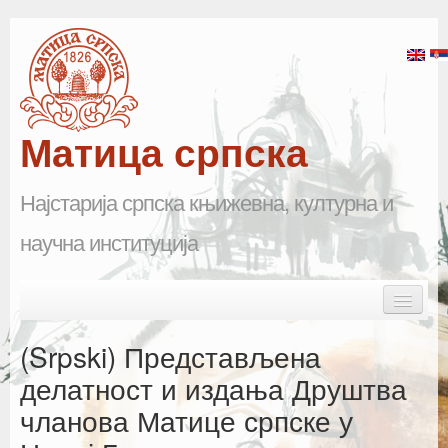
Матица српска
Најстарија српска књижевна, културна и
научна институција
Skip to primary content
Skip to secondary content
Main menu
Почетна
(Srpski) Представљена
Матица српска
делатност и издања Друштва
чланова Матице српске у
Научна одељења