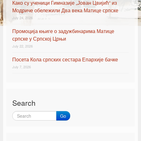
Како су ученици Гимназије „Јован Цвијић“ из
Модриче обележили Два века Матице српске
July 24, 2026
Промоција књиге о задужбинарима Матице
српске у Српској Црњи
July 22, 2026
Посета Кола српских сестара Епархије бачке
July 7, 2026
Search
Go