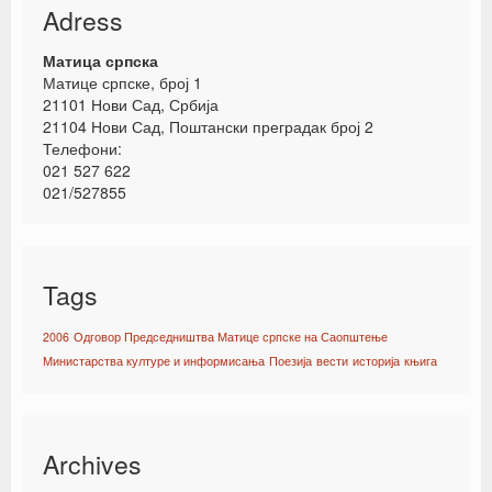
Adress
Матица српска
Матице српске, број 1
21101 Нови Сад, Србија
21104 Нови Сад, Поштански преградак број 2
Телефони:
021 527 622
021/527855
Tags
2006
Одговор Председништва Матице српске на Саопштење
Министарства културе и информисања
Поезија
вести
историја
књига
Archives