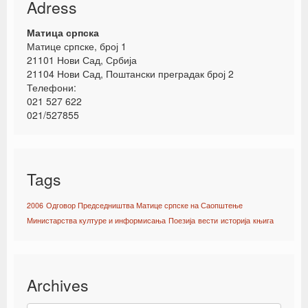
Adress
Матица српска
Матице српске, број 1
21101 Нови Сад, Србија
21104 Нови Сад, Поштански преградак број 2
Телефони:
021 527 622
021/527855
Tags
2006
Одговор Председништва Матице српске на Саопштење
Министарства културе и информисања
Поезија
вести
историја
књига
Archives