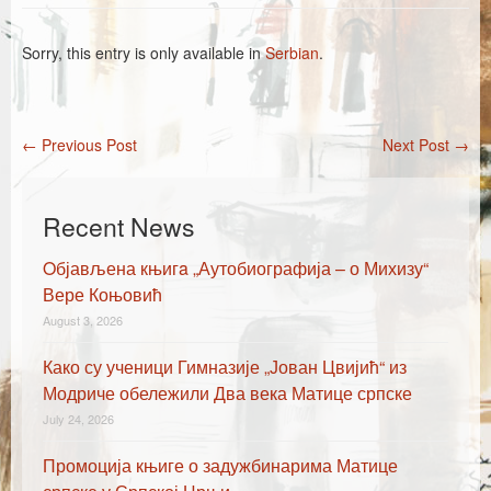
Каталог издања
Летопис Матице српске
Sorry, this entry is only available in
Serbian
.
Гласник Матице српске
Е-издања
←
Previous Post
Next Post
→
Post navigation
Вести
Recent News
Најаве
Oбјављена књигa „Аутобиографија – о Михизу“
Вере Коњовић
August 3, 2026
Како су ученици Гимназије „Јован Цвијић“ из
Модриче обележили Два века Матице српске
July 24, 2026
Промоција књиге о задужбинарима Матице