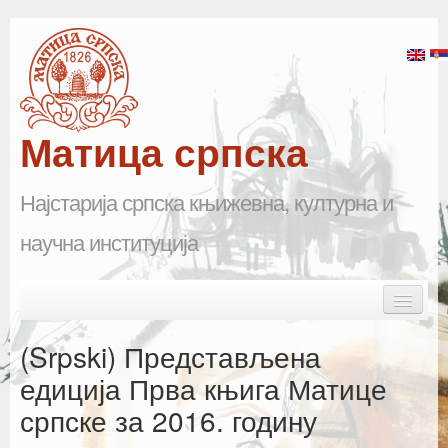
Матица српска
Најстарија српска књижевна, културна и
научна институција
Skip to primary content
Skip to secondary content
Main menu
Почетна
(Srpski) Представљена
Матица српска
едиција Прва књига Матице
српске за 2016. годину
Научна одељења