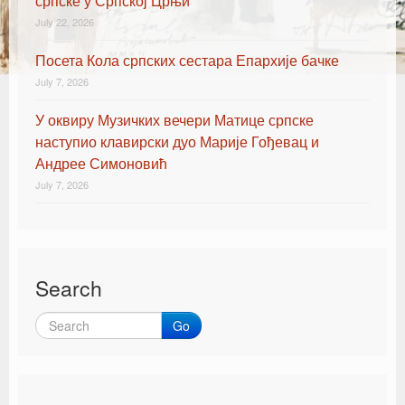
српске у Српској Црњи
July 22, 2026
Посета Кола српских сестара Епархије бачке
July 7, 2026
У оквиру Музичких вечери Матице српске
наступио клавирски дуо Марије Гођевац и
Андрее Симоновић
July 7, 2026
Search
Go