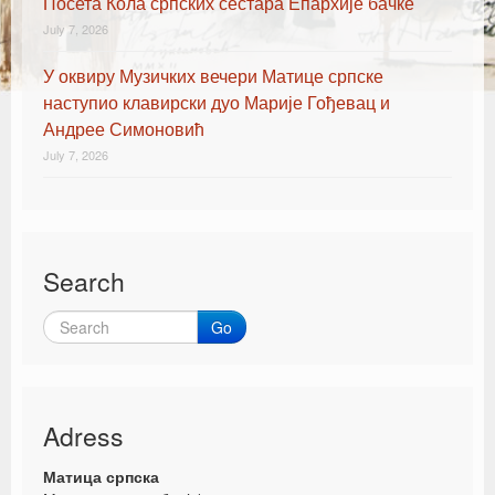
Посета Кола српских сестара Епархије бачке
July 7, 2026
У оквиру Музичких вечери Матице српске
наступио клавирски дуо Марије Гођевац и
Андрее Симоновић
July 7, 2026
Search
Go
Adress
Матица српска