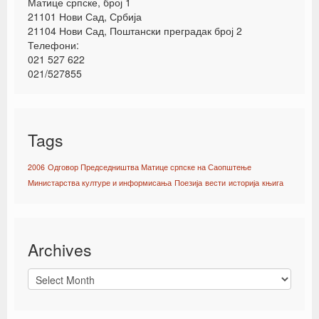
Матице српске, број 1
21101 Нови Сад, Србија
21104 Нови Сад, Поштански преградак број 2
Телефони:
021 527 622
021/527855
Tags
2006
Одговор Председништва Матице српске на Саопштење
Министарства културе и информисања
Поезија
вести
историја
књига
Archives