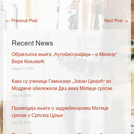
Каталог издања
Летопис Матице српске
←
Previous Post
Next Post
→
Post navigation
Гласник Матице српске
Е-издања
Recent News
Вести
Oбјављена књигa „Аутобиографија – о Михизу“
Вере Коњовић
Најаве
August 3, 2026
Како су ученици Гимназије „Јован Цвијић“ из
Модриче обележили Два века Матице српске
July 24, 2026
Промоција књиге о задужбинарима Матице
српске у Српској Црњи
July 22, 2026