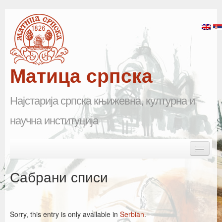
Матица српска
Најстарија српска књижевна, културна и
научна институција
Skip to primary content
Skip to secondary content
Main menu
Почетна
Сабрани списи
Матица српска
Научна одељења
Sorry, this entry is only available in
Serbian
.