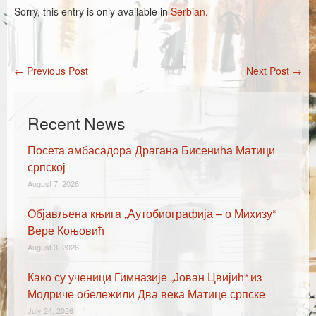
Каталог издања
Sorry, this entry is only available in
Serbian
.
Летопис Матице српске
Гласник Матице српске
←
Previous Post
Next Post
→
Post navigation
Е-издања
Вести
Recent News
Најаве
Посета амбасадора Драгана Бисенића Матици
српској
August 7, 2026
Oбјављена књигa „Аутобиографија – о Михизу“
Вере Коњовић
August 3, 2026
Како су ученици Гимназије „Јован Цвијић“ из
Модриче обележили Два века Матице српске
July 24, 2026