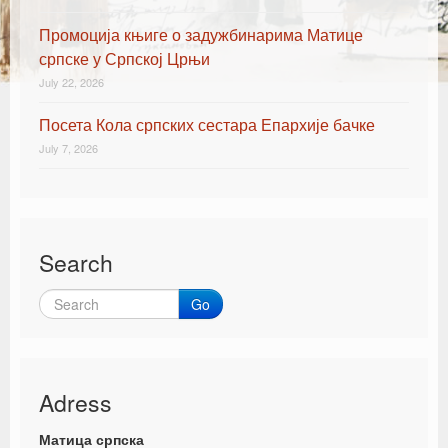
Промоција књиге о задужбинарима Матице
српске у Српској Црњи
July 22, 2026
Посета Кола српских сестара Епархије бачке
July 7, 2026
Search
Go
Adress
Матица српска