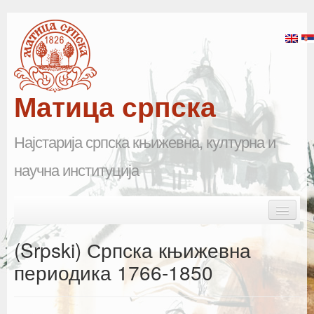
Матица српска
Најстарија српска књижевна, културна и
научна институција
Skip to primary content
Skip to secondary content
Main menu
Почетна
(Srpski) Српска књижевна
Матица српска
периодика 1766-1850
Научна одељења