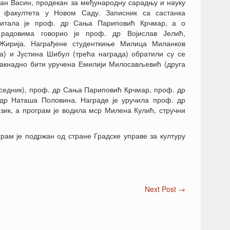
ан Васин, продекан за међународну сарадњу и науку
 факултета у Новом Саду. Записник са састанка
читала је проф. др Сања Париповић Крчмар, а о
 радовима говорио је проф. др Војислав Јелић,
Жирија. Награђене студенткиње Милица Миланков
а) и Јустина Шибул (трећа награда) обратили су се
накнадно бити уручена Емилији Милосављевић (друга
дседник), проф. др Сања Париповић Крчмар, проф. др
др Наташа Половина. Награде је уручила проф. др
зик, а програм је водила мср Милена Кулић, стручни
грам је подржан од стране Градске управе за културу
Next Post
→