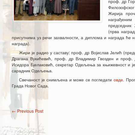
проф. др Гор
Филозофског
Жирија про
награђеним
председник 
(прва наград
присутнима уз речи захвалности, а диплома и награда ће 
награда).
Жири је радио у саставу: проф. др Војислав Јелић (пре
Драгана Вукићевић, проф. др Владимир Гвозден и проф. 
Исидора Бјелаковић, секретар Одељења за књижевност и је
сарадник Одељења.
Свечаност је снимљена и може се погледати
овде
. Про
Града Новог Сада.
←
Previous Post
Post navigation