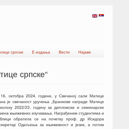
атице српске
Е-издања
Вести
Најаве
тице српске“
 16. октобра 2024. године, у Свечаној сали Матице
ана је свечаност уручења „Бранкове награде Матице
школску 2022/23. годину за дипломске и семинарске
мена књижевних изучавања. Награђеним студентима и
ублици обратила се на почетку проф. др Исидора
 секретар Одељења за књижевност и језик, а потом