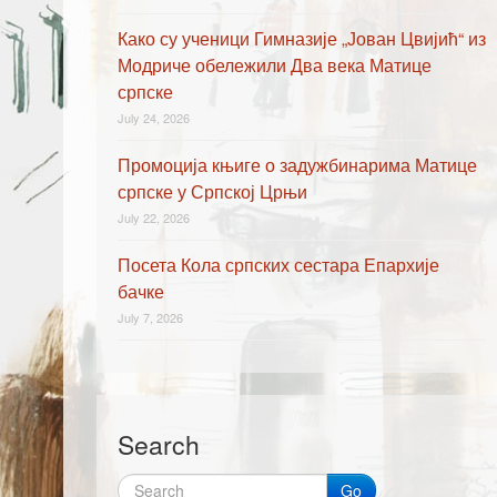
Како су ученици Гимназије „Јован Цвијић“ из
Модриче обележили Два века Матице
српске
July 24, 2026
Промоција књиге о задужбинарима Матице
српске у Српској Црњи
July 22, 2026
Посета Кола српских сестара Епархије
бачке
July 7, 2026
Search
Go