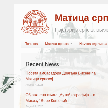
Матица ср
Најстарија српска књиж
Skip to primary content
Skip to secondary content
Почетна
Матица српска
Научна одељењ
Main menu
Recent News
Посета амбасадора Драгана Бисенића
Матици српској
August 7, 2026
Oбјављена књигa „Аутобиографија – о
Михизу“ Вере Коњовић
August 3, 2026