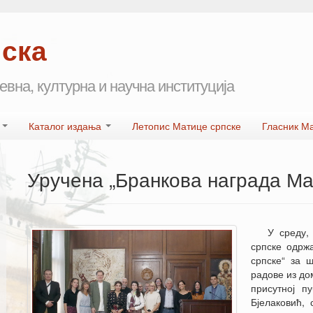
пска
евна, културна и научна институција
а
Каталог издања
Летопис Матице српске
Гласник М
Уручена „Бранкова награда Ма
У среду,
српске одрж
српске“ за 
радове из до
присутној п
Бјелаковић,