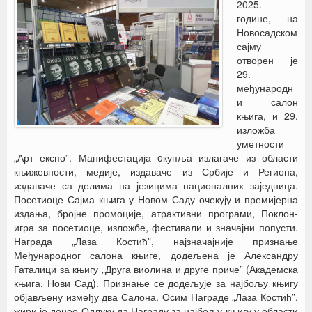
2025.
године, на
Новосадском
сајму
отворен је
29.
међународн
и салон
књига, и 29.
изложба
уметности
„Арт експо”. Манифестација oкупља излагаче из области
књижевности, медије, издаваче из Србије и Региона,
издаваче са делима на језицима националних заједница.
Посетиоце Сајма књига у Новом Саду очекују и премијерна
издања, бројне промоције, атрактивни програми, Поклон-
игра за посетиоце, изложбе, фестивали и значајни попусти.
Награда „Лаза Костић”, најзначајније признање
Међународног салона књиге, додељена је Александру
Гаталици за књигу „Друга виолина и друге приче” (Академска
књига, Нови Сад). Признање се додељује за најбољу књигу
објављену између два Салона. Осим Награде „Лаза Костић”,
жири је донео Одлуку да Награду за најбољу књигу у области