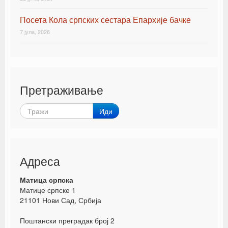
Посета Кола српских сестара Епархије бачке
7 јула, 2026
Претраживање
Иди
Адреса
Матица српска
Матице српске 1
21101 Нови Сад, Србија
Поштански преградак број 2