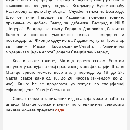
књижевности за децу, додели Владимиру Вукомановићу
Растегорцу за дело „Ћутибајка” (Службени гласник, Београд).
Што се тиче Награде за Издавачки подухват године,
признање су добили Завод за уџбенике, Београд и ИШД
„Цицеро”, Београд, за књигу Гордана Драговића „Лексикон
балета и сценског уметничког плеса – модерна и
постмодерна.” Жири је одлучио да Издавачкој кући Прометеј,
за књигу Марка Крсмановића-Симића „Романтични
модернизам једне епохе” додели Специјалну награду.
Као и сваке године, Матица српска својом богатом
понудом учествује на овој престижној манифестацији. Штанд
Матице српске можете посетити, у периоду од 18. до 24.
марта, сваког дана од 10. до 20. часова (викендом до 21
час). Књиге ће се продавати, уз попуст, по специјалној
сајамској цени. Улаз је бесплатан.
Списак нових и капиталних издања које можете наћи на
штанду Матице српске и купити по специјалним сајамским
ценама можете преузети
овде
.