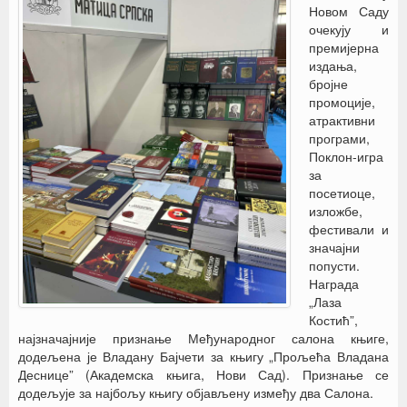
Новом Саду
очекују и
премијерна
издања,
бројне
промоције,
атрактивни
програми,
Поклон-игра
за
посетиоце,
изложбе,
фестивали и
значајни
попусти.
Награда
„Лаза
Костић”,
најзначајније признање Међународног салона књиге,
додељена је Владану Бајчети за књигу „Прољећа Владана
Деснице” (Академска књига, Нови Сад). Признање се
додељује за најбољу књигу објављену између два Салона.