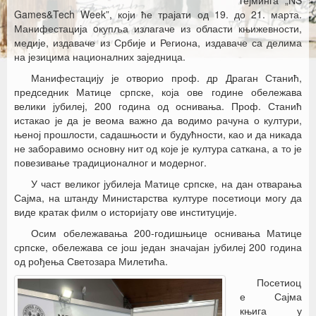
гејминга „NS
Games&Tech Week”, који ће трајати од 19. до 21. марта.
Манифестација oкупља излагаче из области књижевности,
медије, издаваче из Србије и Региона, издаваче са делима
на језицима националних заједница.
Манифестацију је отворио проф. др Драган Станић,
председник Матице српске, која ове године обележава
велики јубилеј, 200 година од оснивања. Проф. Станић
истакао је да је веома важно да водимо рачуна о култури,
њеној прошлости, садашњости и будућности, као и да никада
не заборавимо основну нит од које је култура саткана, а то је
повезивање традиционалног и модерног.
У част великог јубилеја Матице српске, на дан отварања
Сајма, на штанду Министарства културе посетиоци могу да
виде кратак филм о историјату ове институције.
Осим обележавања 200-годишњице оснивања Матице
српске, обележава се још један значајан јубилеј 200 година
од рођења Светозара Милетића.
Посетиоц
е Сајма
књига у