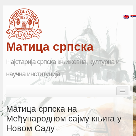
Матица српска
Најстарија српска књижевна, културна и
научна институција
Skip to primary content
Skip to secondary content
Main menu
Почетна
Матица српска на
Матица српска
Међународном сајму књига у
Новом Саду
Научна одељења