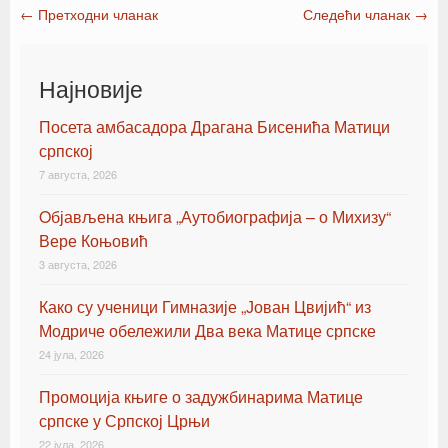
←
Претходни чланак
Следећи чланак
→
Post navigation
Најновије
Посета амбасадора Драгана Бисенића Матици
српској
7 августа, 2026
Oбјављена књигa „Аутобиографија – о Михизу“
Вере Коњовић
3 августа, 2026
Како су ученици Гимназије „Јован Цвијић“ из
Модриче обележили Два века Матице српске
24 јула, 2026
Промоција књиге о задужбинарима Матице
српске у Српској Црњи
22 јула, 2026