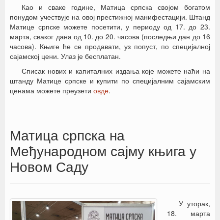
Као и сваке године, Матица српска својом богатом
понудом учествује на овој престижној манифестацији. Штанд
Матице српске можете посетити, у периоду од 17. до 23.
марта, сваког дана од 10. до 20. часова (последњи дан до 16
часова). Књиге ће се продавати, уз попуст, по специјалној
сајамској цени. Улаз је бесплатан.
Списак нових и капиталних издања које можете наћи на
штанду Матице српске и купити по специјалним сајамским
ценама можете преузети
овде
.
Матица српска на
Међународном сајму књига у
Новом Саду
У уторак,
18. марта