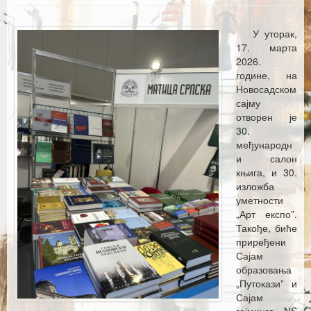
Каталог издања
Летопис Матице српске
У уторак,
17. марта
Гласник Матице српске
2026.
године, на
Е–издања
Новосадском
сајму
Вести
отворен је
30.
Најаве
међународн
и салон
књига, и 30.
изложба
уметности
„Арт експо”.
Такође, биће
приређени
Сајам
образовања
„Путокази” и
Сајам