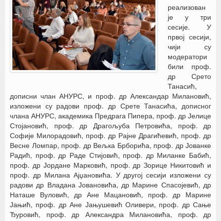
реализован
је у три
сесије. У
првој сесији,
чији су
модератори
били проф.
др Срето
Танасић,
дописни члан АНУРС, и проф. др Александар Милановић,
изложени су радови проф. др Срете Танасића, дописног
члана АНУРС, академика Предрага Пипера, проф. др Јелице
Стојановић, проф. др Драгољуба Петровића, проф. др
Софије Милорадовић, проф. др Рајне Драгићевић, проф. др
Весне Ломпар, проф. др Вељка Брборића, проф. др Јованке
Радић, проф. др Раде Стијовић, проф. др Миланке Бабић,
проф. др Јордане Марковић, проф. др Зорице Никитовић и
проф. др Милана Ајџановића. У другој сесији изложени су
радови др Владана Јовановића, др Марине Спасојевић, др
Наташе Вуловић, др Ане Мацановић, проф. др Марине
Јањић, проф. др Ане Јањушевић Оливери, проф. др Сање
Ђуровић, проф. др Александра Милановића, проф. др