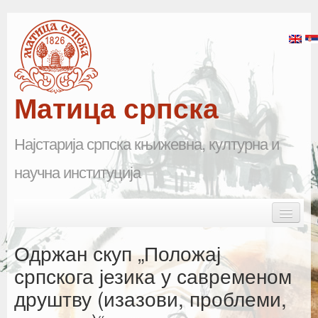
Матица српска
Најстарија српска књижевна, културна и
научна институција
Skip to primary content
Skip to secondary content
Main menu
Почетна
Одржан скуп „Положај
Матица српска
српскога језика у савременом
друштву (изазови, проблеми,
Научна одељења