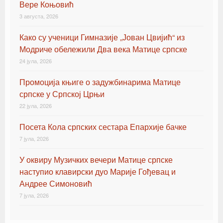
Вере Коњовић
3 августа, 2026
Како су ученици Гимназије „Јован Цвијић“ из
Модриче обележили Два века Матице српске
24 јула, 2026
Промоција књиге о задужбинарима Матице
српске у Српској Црњи
22 јула, 2026
Посета Кола српских сестара Епархије бачке
7 јула, 2026
У оквиру Музичких вечери Матице српске
наступио клавирски дуо Марије Гођевац и
Андрее Симоновић
7 јула, 2026