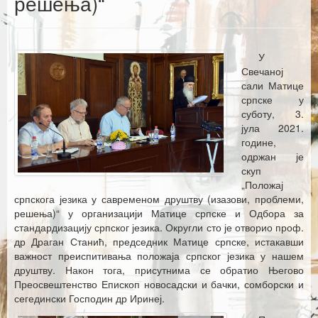
решења)“
Каталог издања
Летопис Матице српске
У
Гласник Матице српске
Свечаној
сали Матице
Е–издања
српске у
суботу, 3.
Вести
јула 2021.
године,
Најаве
одржан је
скуп
„Положај
српскога језика у савременом друштву (изазови, проблеми,
решења)“ у организацији Матице српске и Одбора за
стандардизацију српског језика. Округли сто је отворио проф.
др Драган Станић, председник Матице српске, истакавши
важност преиспитивања положаја српског језика у нашем
друштву. Након тога, присутнима се обратио Његово
Преосвештенство Епископ новосадски и бачки, сомборски и
сегедински Господин др Иринеј.