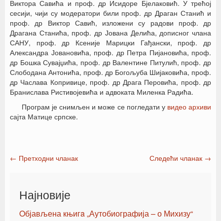
Виктора Савића и проф. др Исидоре Бјелаковић. У трећој
сесији, чији су модератори били проф. др Драган Станић и
проф. др Виктор Савић, изложени су радови проф. др
Драгана Станића, проф. др Јована Делића, дописног члана
САНУ, проф. др Ксеније Марицки Гађански, проф. др
Александра Јовановића, проф. др Петра Пијановића, проф.
др Бошка Сувајџића, проф. др Валентине Питулић, проф. др
Слободана Антонића, проф. др Богољуба Шијаковића, проф.
др Часлава Копривице, проф. др Драга Перовића, проф. др
Бранислава Ристивојевића и адвоката Миленка Радића.
Програм је снимљен и може се погледати у
видео архиви
сајта Матице српске.
←
Претходни чланак
Следећи чланак
→
Post navigation
Најновије
Oбјављена књигa „Аутобиографија – о Михизу“