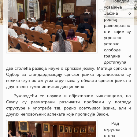
Поводом
усвајања
Закона о
родној
равноправно
сти, којим су
угрожене
уставне
слободе
грађана и
достигнућа
два столећа развоја науке о српском језику, Матица српска и
Одбор за стандардизацију српског језика организовали су
велики скуп истакнутих стручњака у области српског језика и
друштвено-хуманистичких дисциплина.
Руководећи се науком и објективним чињеницама, на
Скупу су разматрани различити проблеми у погледу
структуре и употребе тзв. родно осетљивог језика, али и
других неповољних аспеката које прописује Закон.
Рад
округлог
стола