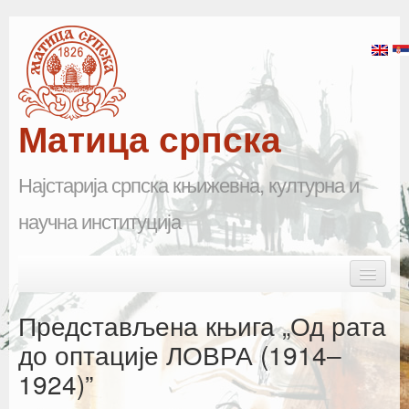
Матица српска
Најстарија српска књижевна, културна и
научна институција
Skip to primary content
Skip to secondary content
Main menu
Почетна
Представљена књига „Од рата
Матица српска
до оптације ЛОВРА (1914‒
1924)”
Научна одељења