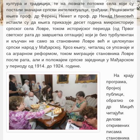
култура и традиција, те на познате потомке села који су
постали значајни српски интелектуалци, грађани. Рецензенти
књиге проф. др Ференц Немет и проф. др Ненад Нинковић
истакли су да књига приказује десет година микроисторије
српског села Ловре, током историјског периода (од Првог
светског рата до завршетка оптације) који је био турбулентан
и кључан не само за становнике Ловре већ и целокупан
српски народ у Мађарској. Кроз књигу, читалац се упознаје и
са аграрном реформом, током миграције становника Ловре
после рата, али и положајем српске заједнице у Мађарском
у периоду од 1914. до 1924. године.
На крају
програма,
бројној
публици,
обратио се
др Мицић
читајући
делове
откривених
писама
становника