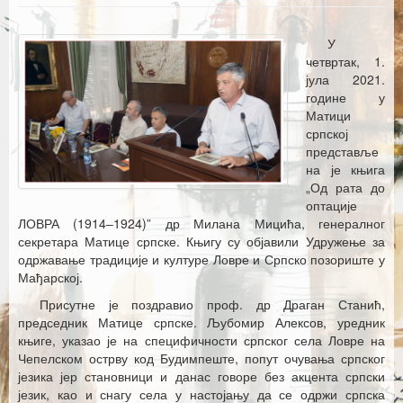
Каталог издања
Летопис Матице српске
У
четвртак, 1.
Гласник Матице српске
јула 2021.
године у
Е–издања
Матици
српској
Вести
представље
на је књига
Најаве
„Од рата до
оптације
ЛОВРА (1914‒1924)” др Милана Мицића, генералног
секретара Матице српске. Књигу су објавили Удружење за
одржавање традиције и културе Ловре и Српско позориште у
Мађарској.
Присутне је поздравио проф. др Драган Станић,
председник Матице српске. Љубомир Алексов, уредник
књиге, указао је на специфичности српског села Ловре на
Чепелском острву код Будимпеште, попут очувања српског
језика јер становници и данас говоре без акцента српски
језик, као и снагу села у настојању да се одржи српска