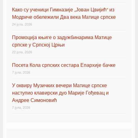
Како су ученици Гимназије „Јован Цвијић“ из
Модриче обележили Два века Матице српске
24 јула, 2026
Промоција књиге о задужбинарима Матице
српске у Српској Црњи
22 јула, 2026
Посета Кола српских сестара Епархије бачке
7 јула, 2026
У оквиру Музичких вечери Матице српске
наступио клавирски дуо Марије Гођевац и
Андрее Симоновић
7 јула, 2026