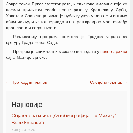
Ловре током Првог светског рата, и спискове имовине које су
носили приликом сеобе после рата у Краљевину Срба,
Хрвата и Словенаца, чиме је публику увео у животе и интиму
обичних људи из тог периода и на трен креирао мост између
прошлости и садашњости.
Реализацију програма помогла је Градска управа за
културу Града Новог Сада.
Програм је снимљен и може се погледати у
видео-архиви
сајта Матице српске.
←
Претходни чланак
Следећи чланак
→
Post navigation
Најновије
Oбјављена књигa „Аутобиографија – о Михизу“
Вере Коњовић
3 августа, 2026