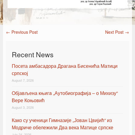
←
Previous Post
Next Post
→
Post navigation
Recent News
Посета амбасадора Драгана Бисенића Матици
српској
August 7, 2026
Oбјављена књигa „Аутобиографија – о Михизу“
Вере Коњовић
August 3, 2026
Како су ученици Гимназије „Јован Цвијић“ из
Модриче обележили Два века Матице српске
July 24, 2026