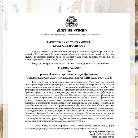
Каталог издања
Летопис Матице српске
Гласник Матице српске
Е-издања
Вести
Најаве