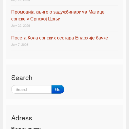
Промоција књиге о задужбинарима Матице
српске у Српској Црњи
July 22, 2026
Посета Кола српских сестара Епархије бачке
July 7, 2026
Search
Go
Adress
Матица српска