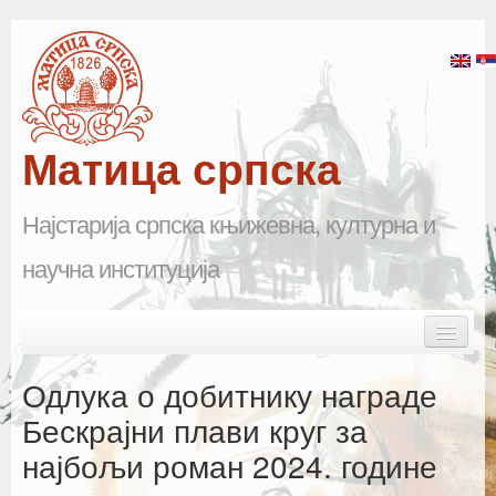
Матица српска
Најстарија српска књижевна, културна и
научна институција
Skip to primary content
Skip to secondary content
Main menu
Почетна
Одлука о добитнику награде
Матица српска
Бескрајни плави круг за
најбољи роман 2024. године
Научна одељења