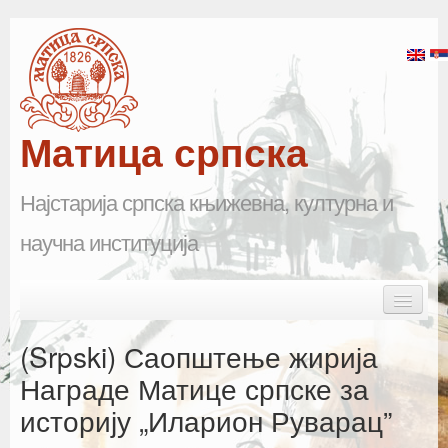
Матица српска
Најстарија српска књижевна, културна и
научна институција
Skip to primary content
Skip to secondary content
Main menu
Почетна
(Srpski) Саопштење жирија
Матица српска
Награде Матице српске за
историју „Иларион Руварац”
Научна одељења