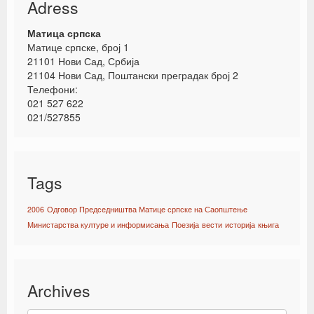
Adress
Матица српска
Матице српске, број 1
21101 Нови Сад, Србија
21104 Нови Сад, Поштански преградак број 2
Телефони:
021 527 622
021/527855
Tags
2006
Одговор Председништва Матице српске на Саопштење
Министарства културе и информисања
Поезија
вести
историја
књига
Archives