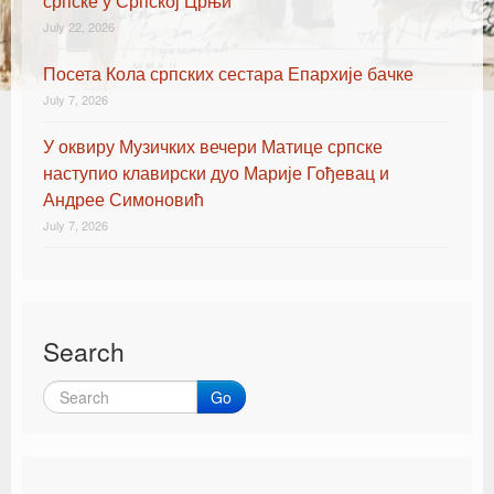
српске у Српској Црњи
July 22, 2026
Посета Кола српских сестара Епархије бачке
July 7, 2026
У оквиру Музичких вечери Матице српске
наступио клавирски дуо Марије Гођевац и
Андрее Симоновић
July 7, 2026
Search
Go