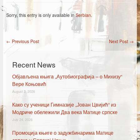
Каталог издања
Летопис Матице српске
Sorry, this entry is only available in
Serbian
.
Гласник Матице српске
Е-издања
←
Previous Post
Next Post
→
Post navigation
Вести
Recent News
Најаве
Oбјављена књигa „Аутобиографија – о Михизу“
Вере Коњовић
August 3, 2026
Како су ученици Гимназије „Јован Цвијић“ из
Модриче обележили Два века Матице српске
July 24, 2026
Промоција књиге о задужбинарима Матице