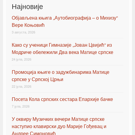
Најновије
Oбјављена књигa „Аутобиографија – о Михизу“
Вере Коњовић
3 августа, 2026
Како су ученици Гимназије „Јован Цвијић“ из
Модриче обележили Два века Матице српске
24 јула, 2026
Промоција књиге о задужбинарима Матице
српске у Српској Црњи
22 јула, 2026
Посета Кола српских сестара Епархије бачке
7 јула, 2026
У оквиру Музичких вечери Матице српске
наступио клавирски дуо Марије Гођевац и
Андрее Симоновић