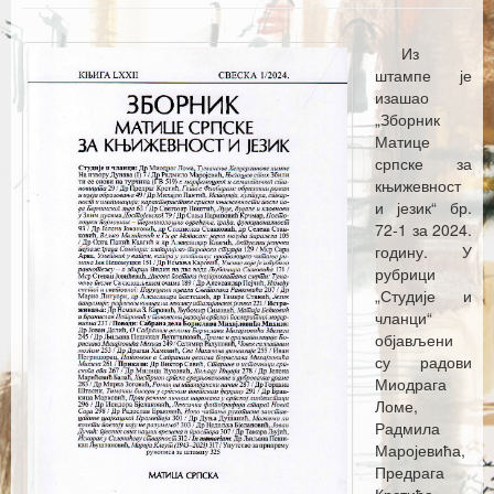
Каталог издања
Летопис Матице српске
Из
штампе је
Гласник Матице српске
изашао
„Зборник
Е–издања
Матице
српске за
Вести
књижевност
и језик“ бр.
Најаве
72-1 за 2024.
годину. У
рубрици
„Студије и
чланци“
објављени
су радови
Миодрага
Ломе,
Радмила
Маројевића,
Предрага