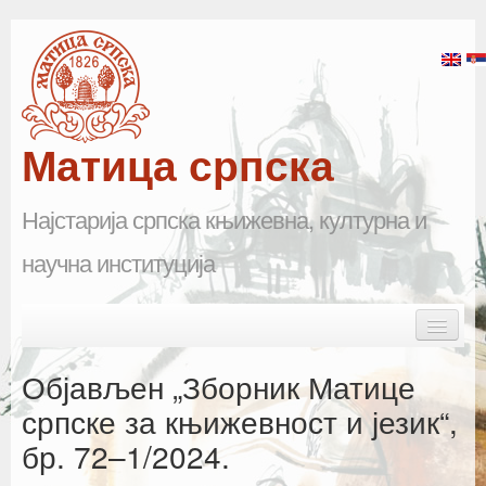
Матица српска
Најстарија српска књижевна, културна и
научна институција
Skip to primary content
Skip to secondary content
Main menu
Почетна
Објављен „Зборник Матице
Матица српска
српске за књижевност и језик“,
бр. 72–1/2024.
Научна одељења