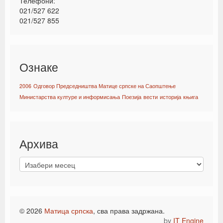
Телефони:
021/527 622
021/527 855
Ознаке
2006
Одговор Председништва Матице српске на Саопштење
Министарства културе и информисања
Поезија
вести
историја
књига
Архива
© 2026
Матица српска
, сва права задржана.
by
IT Engine