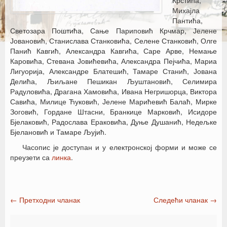
Крстића,
Михајла
Пантића,
Светозара Поштића, Сање Париповић Крчмар, Јелене
Јовановић, Станислава Станковића, Селене Станковић, Олге
Панић Кавгић, Александра Кавгића, Саре Арве, Немање
Каровића, Стевана Јовићевића, Александра Пејчића, Мариа
Лигуорија, Александре Блатешић, Тамаре Станић, Јована
Делића, Љиљане Пешикан Љуштановић, Селимира
Радуловића, Драгана Хамовића, Ивана Негришорца, Виктора
Савића, Милице Ћуковић, Јелене Марићевић Балаћ, Мирке
Зоговић, Гордане Штасни, Бранкице Марковић, Исидоре
Бјелаковић, Радослава Ераковића, Дуње Душанић, Недељке
Бјелановић и Тамаре Љујић.
Часопис је доступан и у електронској форми и може се
преузети са
линка
.
←
Претходни чланак
Следећи чланак
→
Post navigation