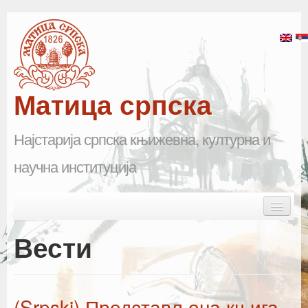
Матица српска
Најстарија српска књижевна, културна и
научна институција
Skip to primary content
Skip to secondary content
Main menu
Почетна
Вести
Матица српска
Научна одељења
(Srpski) Представљена књига