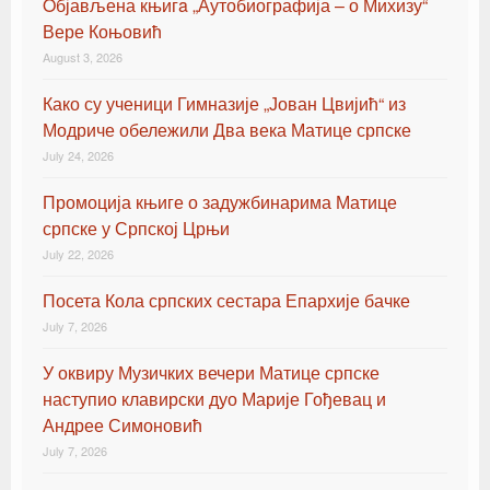
Oбјављена књигa „Аутобиографија – о Михизу“
Вере Коњовић
August 3, 2026
Како су ученици Гимназије „Јован Цвијић“ из
Модриче обележили Два века Матице српске
July 24, 2026
Промоција књиге о задужбинарима Матице
српске у Српској Црњи
July 22, 2026
Посета Кола српских сестара Епархије бачке
July 7, 2026
У оквиру Музичких вечери Матице српске
наступио клавирски дуо Марије Гођевац и
Андрее Симоновић
July 7, 2026