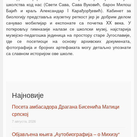
школства код нас (Свети Сава, Сава Вуковић, барон Милош
Бајић и краљ Александар I Карађорђевић). Кабинет за
биологију представља изузетну реткост јер је добрим делом
сачувао мобилијар и експонате са почетка XX века. У
поткровљу гимназије налази се школски музеј, најстарија
музејско-педагошка јединица на простору старе Југославије,
где се посетиоци на основу архивских докумената,
фотографија и бројних артефаката могу детаљно упознати
са славном историјом ове школе.
Најновије
Посета амбасадора Драгана Бисенића Матици
српској
7 августа, 2026
Oбјављена књигa „Аутобиографија – о Михизу“