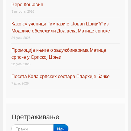
Вере Коњовић
3 августа, 2026
Како су ученици Гимназије „Јован Цвијић“ из
Модриче обележили Два века Матице српске
24 јула, 2026
Промоција књиге о задужбинарима Матице
српске у Српској Црњи
22 јула, 2026
Посета Кола српских сестара Епархије бачке
7 јула, 2026
Претраживање
Иди