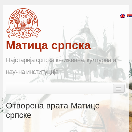
Матица српска
Најстарија српска књижевна, културна и
научна институција
Skip to primary content
Skip to secondary content
Main menu
Почетна
Отворена врата Матице
Матица српска
српске
Научна одељења