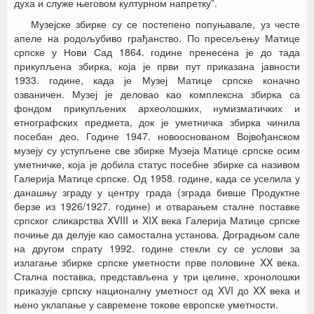
духа и служе његовом културном напретку”.
Музејске збирке су се постепено попуњавале, уз честе
апеле на родољубиво грађанство. По пресељењу Матице
српске у Нови Сад 1864. године пренесена је до тада
прикупљена збирка, која је први пут приказана јавности
1933. године, када је Музеј Матице српске коначно
озваничен. Музеј је деловао као комплексна збирка са
фондом прикупљених археолошких, нумизматичких и
етнографских предмета, док је уметничка збирка чинила
посебан део. Године 1947. новооснованом Војвођанском
музеју су уступљене све збирке Музеја Матице српске осим
уметничке, која је добила статус посебне збирке са називом
Галерија Матице српске. Од 1958. године, када се уселила у
данашњу зграду у центру града (зграда бивше Продуктне
берзе из 1926/1927. године) и отварањем сталне поставке
српског сликарства XVIII и XIX века Галерија Матице српске
почиње да делује као самостална установа. Доградњом сале
на другом спрату 1992. године стекли су се услови за
излагање збирке српске уметности прве половине XX века.
Стална поставка, представљена у три целине, хронолошки
приказује српску националну уметност од XVI до XX века и
њено уклапање у савремене токове европске уметности.