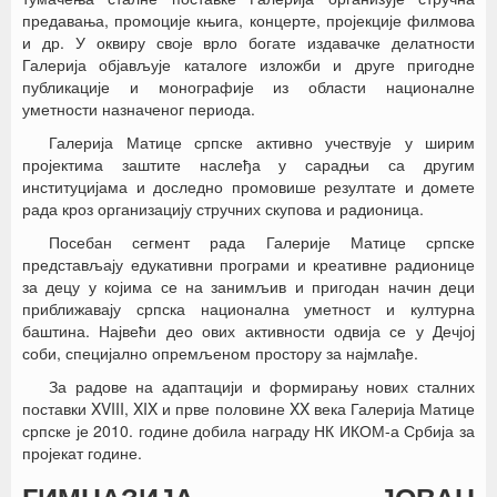
предавања, промоције књига, концерте, пројекције филмова
и др. У оквиру своје врло богате издавачке делатности
Галерија објављује каталоге изложби и друге пригодне
публикације и монографије из области националне
уметности назначеног периода.
Галерија Матице српске активно учествује у ширим
пројектима заштите наслеђа у сарадњи са другим
институцијама и доследно промовише резултате и домете
рада кроз организацију стручних скупова и радионица.
Посебан сегмент рада Галерије Матице српске
представљају едукативни програми и креативне радионице
за децу у којима се на занимљив и пригодан начин деци
приближавају српска национална уметност и културна
баштина. Највећи део ових активности одвија се у Дечјој
соби, специјално опремљеном простору за најмлађе.
За радове на адаптацији и формирању нових сталних
поставки XVIII, XIX и прве половине XX века Галерија Матице
српске је 2010. године добила награду НК ИКОМ-а Србија за
пројекат године.