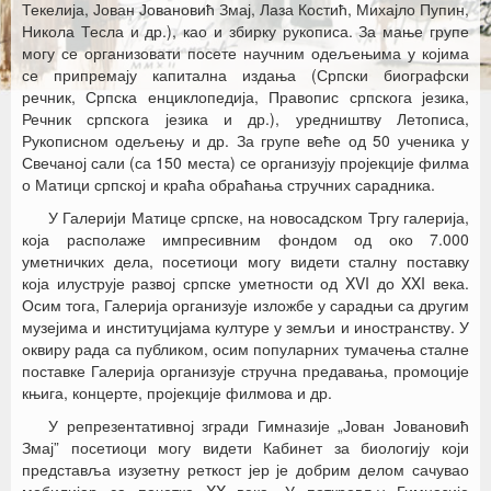
Текелија, Јован Јовановић Змај, Лаза Костић, Михајло Пупин,
Никола Тесла и др.), као и збирку рукописа. За мање групе
могу се организовати посете научним одељењима у којима
се припремају капитална издања (Српски биографски
речник, Српска енциклопедија, Правопис српскога језика,
Речник српскога језика и др.), уредништву Летописа,
Рукописном одељењу и др. За групе веће од 50 ученика у
Свечаној сали (са 150 места) се организују пројекције филма
о Матици српској и краћа обраћања стручних сарадника.
У Галерији Матице српске, на новосадском Тргу галерија,
која располаже импресивним фондом од око 7.000
уметничких дела, посетиоци могу видети сталну поставку
која илуструје развој српске уметности од XVI до XXI века.
Осим тога, Галерија организује изложбе у сарадњи са другим
музејима и институцијама културе у земљи и иностранству. У
оквиру рада са публиком, осим популарних тумачења сталне
поставке Галерија организује стручна предавања, промоције
књига, концерте, пројекције филмова и др.
У репрезентативној згради Гимназије „Јован Јовановић
Змај” посетиоци могу видети Кабинет за биологију који
представља изузетну реткост јер је добрим делом сачувао