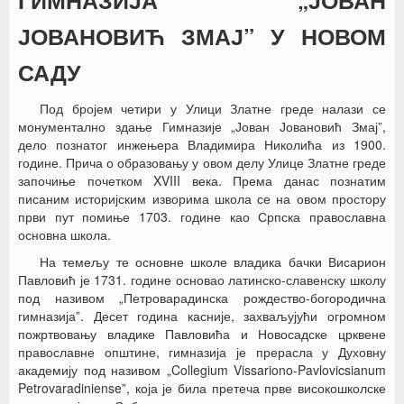
ГИМНАЗИЈА „ЈОВАН
ЈОВАНОВИЋ ЗМАЈ” У НОВОМ
САДУ
Под бројем четири у Улици Златне греде налази се
монументално здање Гимназије „Јован Јовановић Змај”,
дело познатог инжењера Владимира Николића из 1900.
године. Прича о образовању у овом делу Улице Златне греде
започиње почетком XVIII века. Према данас познатим
писаним историјским изворима школа се на овом простору
први пут помиње 1703. године као Српска православна
основна школа.
На темељу те основне школе владика бачки Висарион
Павловић је 1731. године основао латинско-славенску школу
под називом „Петроварадинска рождество-богородична
гимназија”. Десет година касније, захваљујући огромном
пожртвовању владике Павловића и Новосадске црквене
православне општине, гимназија је прерасла у Духовну
академију под називом „Collegium Vissariono-Pavlovicsianum
Petrovaradiniense”, која је била претеча прве високошколске