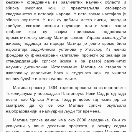
књижним фондовима из различитих научних области и
збирка рукописа којa je представљала својеврсно
сведочанство о историји народа. У исто време настајала је
збирка портрета. У њој су добили место писци, народни
трибуни, светски познати научници, али и мање знани
грађани који су својим прилозима подржавали
просветитељску мисију Матице српске. Управо захваљујући
широкој подршци из народа Матица је једно време била
најбогатија задужбинска установа у Угарској. Из њених
фондова су финансирани капитални пројекти од значаја за
стандардизацију српског језика и за развој различитих
научних дисциплина. Истовремено, Матица се старала о
школовању даровитих ђака и студената који су чинили
основу будуће интелектуалне елите.
Матица српска је 1864. године пресељена из пештанског
Текелијанума у новосадски Платонеум. Нови Сад је од тада
познат као Српска Атина. Град је добио тај назив јер се
сматрало да су се око Матице српске окупљали
најобразованији и најмудрији људи тог времена.
Матица српска данас има око 2000 сарадника. Они су
укључени у више десетина пројеката, у оквиру седам
научних одељења, припремају прилоге за десет Матичиних