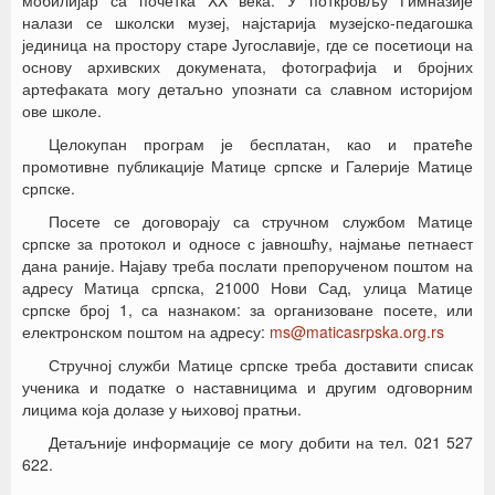
мобилијар са почетка XX века. У поткровљу Гимназије
налази се школски музеј, најстарија музејско-педагошка
јединица на простору старе Југославије, где се посетиоци на
основу архивских докумената, фотографија и бројних
артефаката могу детаљно упознати са славном историјом
ове школе.
Целокупан програм је бесплатан, као и пратеће
промотивне публикације Матице српске и Галерије Матице
српске.
Посете се договорају са стручном службом Матице
српске за протокол и односе с јавношћу, најмање петнаест
дана раније. Најаву треба послати препорученом поштом на
адресу Матица српска, 21000 Нови Сад, улица Матице
српске број 1, са назнаком: за организоване посете, или
електронском поштом на адресу:
ms@maticasrpska.org.rs
Стручној служби Матице српске треба доставити списак
ученика и податке о наставницима и другим одговорним
лицима која долазе у њиховој пратњи.
Детаљније информације се могу добити на тел. 021 527
622.