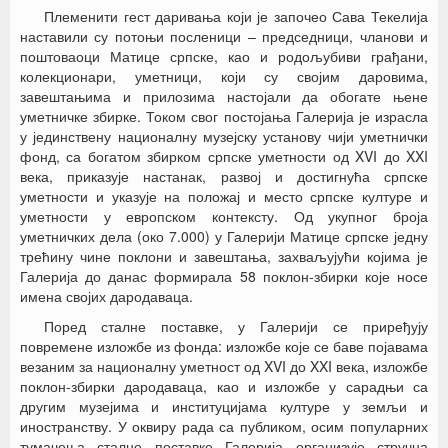
Племенити гест даривања који је започео Сава Текелија
наставили су потоњи посленици – председници, чланови и
поштоваоци Матице српске, као и родољубиви грађани,
колекционари, уметници, који су својим даровима,
завештањима и прилозима настојали да обогате њене
уметничке збирке. Током свог постојања Галерија је израсла
у јединствену националну музејску установу чији уметнички
фонд, са богатом збирком српске уметности од XVI до XXI
века, приказује настанак, развој и достигнућа српске
уметности и указује на положај и место српске културе и
уметности у европском контексту. Од укупног броја
уметничких дела (око 7.000) у Галерији Матице српске једну
трећину чине поклони и завештања, захваљујући којима је
Галерија до данас формирала 58 поклон-збирки које носе
имена својих дародаваца.
Поред сталне поставке, у Галерији се приређују
повремене изложбе из фонда: изложбе које се баве појавама
везаним за националну уметност од XVI до XXI века, изложбе
поклон-збирки дародаваца, као и изложбе у сарадњи са
другим музејима и институцијама културе у земљи и
иностранству. У оквиру рада са публиком, осим популарних
тумачења сталне поставке Галерија организује стручна