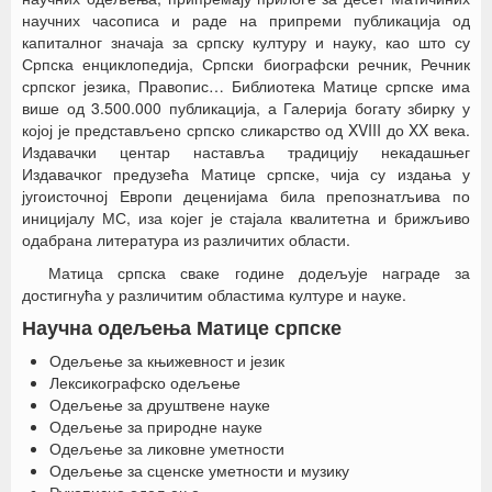
научних часописа и раде на припреми публикација од
капиталног значаја за српску културу и науку, као што су
Српска енциклопедија, Српски биографски речник, Речник
српског језика, Правопис… Библиотека Матице српске има
више од 3.500.000 публикација, а Галерија богату збирку у
којој је представљено српско сликарство од XVIII до XX века.
Издавачки центар наставља традицију некадашњег
Издавачког предузећа Матице српске, чија су издања у
југоисточној Европи деценијама била препознатљива по
иницијалу МС, иза којег је стајала квалитетна и брижљиво
одабрана литература из различитих области.
Матица српска сваке године додељује награде за
достигнућа у различитим областима културе и науке.
Научна одељења Матице српске
Одељење за књижевност и језик
Лексикографско одељење
Одељење за друштвене науке
Одељење за природне науке
Одељење за ликовне уметности
Одељење за сценске уметности и музику