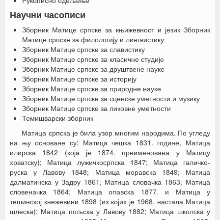
Рукописно одељење
Научни часописи
Зборник Матице српске за књижевност и језик Зборник
Матице српске за филологију и лингвистику
Зборник Матице српске за славистику
Зборник Матице српске за класичне студије
Зборник Матице српске за друштвене науке
Зборник Матице српске за историју
Зборник Матице српске за природне науке
Зборник Матице српске за сценске уметности и музику
Зборник Матице српске за ликовне уметности
Темишварски зборник
Матица српска је била узор многим народима. По угледу
на њу основане су: Матица чешка 1831. године, Матица
илирска 1842 (која је 1874. преименована у Матицу
хрватску); Матица лужичкосрпска 1847; Матица галичко-
руска у Лавову 1848; Матица моравска 1849; Матица
далматинска у Задру 1861; Матица словачка 1863; Матица
словеначка 1864; Матица опавска 1877. и Матица у
тешинској кнежевини 1898 (из којих је 1968. настала Матица
шлеска); Матица пољска у Лавову 1882; Матица школска у