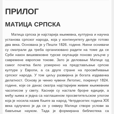
ПРИЛОГ
МАТИЦА СРПСКА
Матица српска је најстарија књижевна, културна и научна
установа српског народа, која у континуитету делује готово
два века. Основана је у Пешти 1826. године. Њени оснивачи
су сматрали да треба организовано радити на томе да се
Срби након вишевековне турске окупације поново укључе у
савремене европске токове. Зато је деловање Матице од
самог почетка било усмерено на представљање српске
културе у Европи, а са друге стране на просвећивање
српског народа. У том циљу развијена је богата издавачка
делатност. Основу је чинио чувени Летопис, покренут 1824.
године, који се данас сматра најстаријим живим књижевним
часописом у свету. Касније су настале бројне едиције, а
међу њима и једна са наглашеном просветитељском улогом
која је носила назив Књиге за народ. Четрдесетих година XIX
века одлучено је да се у оквиру Матице створе услови за
бављење науком. Тада је формирана библиотека са