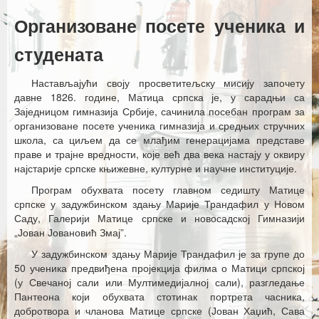
Каталог издања
Организоване посете ученика и
Летопис Матице српске
студената
Гласник Матице српске
Настављајући своју просветитељску мисију започету
Е–издања
давне 1826. године, Матица српска је, у сарадњи са
Заједницом гимназија Србије, сачинила посебан програм за
Вести
организоване посете ученика гимназија и средњих стручних
школа, са циљем да се млађим генерацијама представе
Најаве
праве и трајне вредности, које већ два века настају у оквиру
најстарије српске књижевне, културне и научне институције.
Програм обухвата посету главном седишту Матице
српске у задужбинском здању Марије Трандафил у Новом
Саду, Галерији Матице српске и новосадској Гимназији
„Јован Јовановић Змај”.
У задужбинском здању Марије Трандафил је за групе до
50 ученика предвиђена пројекција филма о Матици српској
(у Свечаној сали или Мултимедијалној сали), разгледање
Пантеона који обухвата стотинак портрета часника,
добротвора и чланова Матице српске (Јован Хаџић, Сава