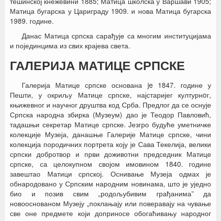
тешинској кнежевини 1885; Матица школска у Варшави 1905;
Матица бугарска у Цариграду 1909. и нова Матица бугарска
1989. године.
Данас Матица српска сарађује са многим институцијама
и појединцима из свих крајева света.
ГАЛЕРИЈА МАТИЦЕ СРПСКЕ
Галерија Матице српске основана je 1847. године у
Пешти, у окриљу Матице српске, најстаријег културнoг,
књижевног и научног друштва код Срба. Предлог да се оснује
Српска народна збирка (Музеум) дао је Теодор Павловић,
тадашњи секретар Матице српске. Језгро будуће уметничке
колекције Музеја, данашње Галерије Матице српске, чини
колекција породичних портрета коју је Сава Текелија, велики
српски добротвор и први доживотни председник Матице
српске, са целокупном својом имовином 1840. године
завештао Матици српској. Оснивање Музеја одмах је
обнародовано у Српским народним новинама, што је уједно
био и позив свим „родољубивим грађанима” да
новооснованом Музеју „поклањају или поверавају на чување
све оне предмете који доприносе обогаћивању народног