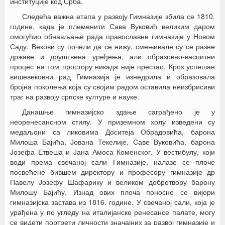
институције код Срба.
Следећа важна етапа у развоју Гимназије збила се 1810.
године, када је племенити Сава Вуковић великим даром
омогућио обнављање рада православне гимназије у Новом
Саду. Векови су почели да се нижу, смењивале су се разне
државе и друштвена уређења, али образовно-васпитни
процес на том простору никада није престао. Кроз успешан
вишевековни рад Гимназија је изнедрила и образовала
бројна поколења која су својим радом оставила неизбрисиви
траг на развоју српске културе и науке.
Данашње гимназијско здање саграђено је у
неоренесансном стилу. У приземном холу изведени су
медаљони са ликовима Доситеја Обрадовића, барона
Милоша Бајића, Јована Текелије, Саве Вуковића, барона
Јозефа Етвеша и Јана Амоса Коменског. У вестибулу, који
води према свечаној сали Гимназије, налазе се плоче
посвећене бившем директору и професору гимназије др
Павелу Јозефу Шафарику и великом добротвору барону
Милошу Бајићу. Изнад ових плоча поносно се вијори
гимназијска застава из 1816. године. У свечаној сали, која је
урађена у по угледу на италијанске ренесансе палате, могу
се видети портрети личности значајних за развој гимназије и