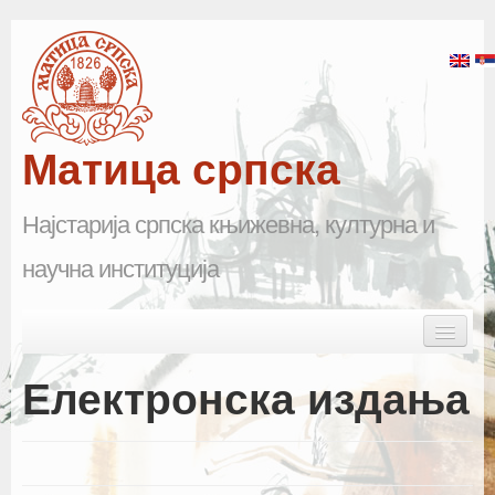
Матица српска
Најстарија српска књижевна, културна и
научна институција
Skip to primary content
Skip to secondary content
Main menu
Почетна
Електронска издања
Матица српска
Научна одељења