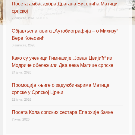
Посета амбасадора Драгана Бисенића Матици
српској
7 августа, 2026
Oбјављена књигa „Аутобиографија – о Михизу“
Вере Коњовић
3 августа, 2026
Како су ученици Гимназије „Јован Цвијић“ из
Модриче обележили Два века Матице српске
24 јула, 2026
Промоција књиге о задужбинарима Матице
српске у Српској Црњи
22 јула, 2026
Посета Кола српских сестара Епархије бачке
7 јула, 2026