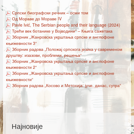
Каталог издања
Српски биографски речник – осми том
Летопис Матице српске
Од Мораве до Мораве IV
Pavle Ivić, The Serbian people and their language (2024)
Гласник Матице српске
Трећи век ботанике у Војводини“ – Књига сажетака
Зборник „Жанровска укрштања српске и англофоне
Е–издања
књижевности 3“
Зборник радова „Положај српскога језика у савременом
Вести
друштву: изазови, проблеми, решења“
Зборник „Жанровска укрштања српске и англофоне
Најаве
књижевности 2“
Зборник „Жанровска укрштања српске и англофоне
књижевности“
Зборник радова „Косово и Метохија: јуче, данас, сутра“
Најновије