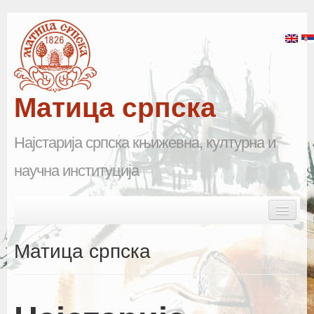
Матица српска
Најстарија српска књижевна, културна и
научна институција
Skip to primary content
Skip to secondary content
Main menu
Почетна
Матица српска
Матица српска
Научна одељења