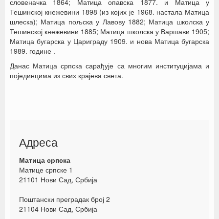
словеначка 1864; Матица опавска 1877. и Матица у
Тешинској кнежевини 1898 (из којих је 1968. настала Матица
шлеска); Матица пољска у Лавову 1882; Матица школска у
Тешинској кнежевини 1885; Матица школска у Варшави 1905;
Матица бугарска у Цариграду 1909. и нова Матица бугарска
1989. године .
Данас Матица српска сарађује са многим институцијама и
појединцима из свих крајева света.
Адреса
Матица српска
Матице српске 1
21101 Нови Сад, Србија
Поштански преградак број 2
21104 Нови Сад, Србија