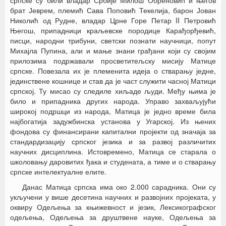
српске су били владар Србије Милош Обреновић и његов
брат Јеврем, племић Сава Поповић Текелија, барон Јован
Николић од Рудне, владар Црне Горе Петар II Петровић
Његош, припадници краљевске породице Карађорђевић,
писци, народни трибуни, светски познати научници, попут
Михајла Пупина, али и мање знани грађани који су својим
прилозима подржавали просветитељску мисију Матице
српске. Повезала их је племенита идеја о стварању једне,
јединствене кошнице и став да је част служити часној Матици
српској. Ту мисао су следиле хиљаде људи. Међу њима је
било и припадника других народа. Управо захваљујући
широкој подршци из народа, Матица је једно време била
најбогатија задужбинска установа у Угарској. Из њених
фондова су финансирани капитални пројекти од значаја за
стандардизацију српског језика и за развој различитих
научних дисциплина. Истовремено, Матица се старала о
школовању даровитих ђака и студената, а тиме и о стварању
српске интелектуалне елите.
Данас Матица српска има око 2.000 сарадника. Они су
укључени у више десетина научних и развојних пројеката, у
оквиру Одељења за књижевност и језик, Лексикографског
одељења, Одељења за друштвене науке, Одељења за