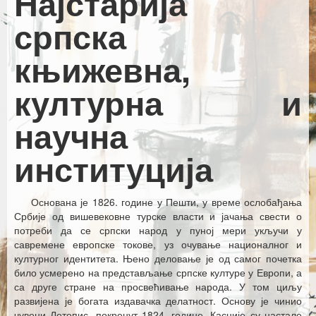
Најстарија
Каталог издања
српска
Летопис Матице српске
књижевна,
Гласник Матице српске
културна и
Е–издања
Вести
научна
Најаве
институција
Основана је 1826. године у Пешти, у време ослобађања
Србије од вишевековне турске власти и јачања свести о
потреби да се српски народ у пуној мери укључи у
савремене европске токове, уз очување националног и
културног идентитета. Њено деловање је од самог почетка
било усмерено на представљање српске културе у Европи, а
са друге стране на просвећивање народа. У том циљу
развијена је богата издавачка делатност. Основу је чинио
чувени Летопис, покренут 1824. године. Касније су настале