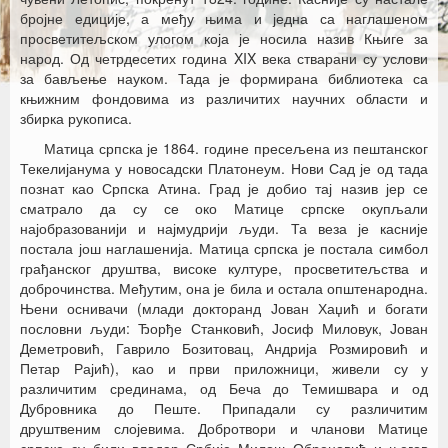
бројне едиције, а међу њима и једна са наглашеном
просветитељском улогом која је носила назив Књиге за
народ. Од четрдесетих година XIX века стварани су услови
за бављење науком. Тада је формирана библиотека са
књижним фондовима из различитих научних области и
збирка рукописа.
Матица српска је 1864. године пресељена из пештанског
Текелијанума у новосадски Платонеум. Нови Сад је од тада
познат као Српска Атина. Град је добио тај назив јер се
сматрало да су се око Матице српске окупљали
најобразованији и најмудрији људи. Та веза је касније
постала још наглашенија. Матица српска је постала симбол
грађанског друштва, високе културе, просветитељства и
доброчинства. Међутим, она је била и остала општенародна.
Њени оснивачи (млади докторанд Јован Хаџић и богати
пословни људи: Ђорђе Станковић, Јосиф Миловук, Јован
Деметровић, Гаврило Бозитовац, Андрија Розмировић и
Петар Рајић), као и први приложници, живели су у
различитим срединама, од Беча до Темишвара и од
Дубровника до Пеште. Припадали су различитим
друштвеним слојевима. Добротвори и чланови Матице