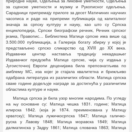
природне науке, Одељења за ликовне уметности, Одељења
за сценске уметности и музику и Рукописног одељења.
Сарадници припремају прилоге за десет Матичиних научних
часописа и раде на припреми публикација од капиталног
значаја за српску културу и науку, као што су Српска
енциклопедија, Српски биографски речник, Речник српског
језика, Правопис… Библиотека Матице српске има више од
3.500.000 публикација, а Галерија богату збирку у којој је
представљено српско сликарство од XVIII до XX века.
Издавачки центар наставља традицију некадашњег
Издавачког предузећа Матице српске, чија су издања у
Југоисточној Европи деценијама била препознатљива по
амблему МС, иза којег је стајала квалитетна и брижљиво
одабрана литература из различитих области. Матица српска
сваке године додељује награде за достигнућа у различитим
областима културе и науке.
Матица српска је била узор многим народима. По угледу
на њу основане су: Матица чешка 1831. године; Матица
илирска 1842. (која је 1874. преименована у Матицу
хрватску); Матица лужичкосрпска 1847; Матица галичко-
руска у Лавову 1848; Матица моравска 1849; Матица
далматинска у Задру 1861; Матица словачка 1863; Матица