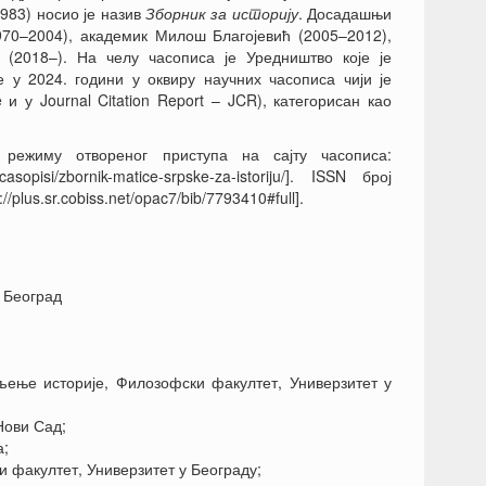
1983) носио је назив
Зборник за историју
. Досадашњи
970–2004), академик Милош Благојевић (2005–2012),
(2018–). На челу часописа је Уредништво које је
 у 2024. години у оквиру научних часописа чији је
и у Journal Citation Report – JCR), категорисан као
режиму отвореног приступа на сајту часописа:
-casopisi/zbornik-matice-srpske-za-istoriju/]. ISSN број
plus.sr.cobiss.net/opac7/bib/7793410#full].
, Београд
ење историје, Филозофски факултет, Универзитет у
Нови Сад;
а;
факултет, Универзитет у Београду;