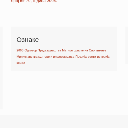
број 69-70, година 2004.
Ознаке
2006
Одговор Председништва Матице српске на Саопштење
Министарства културе и информисања
Поезија
вести
историја
књига