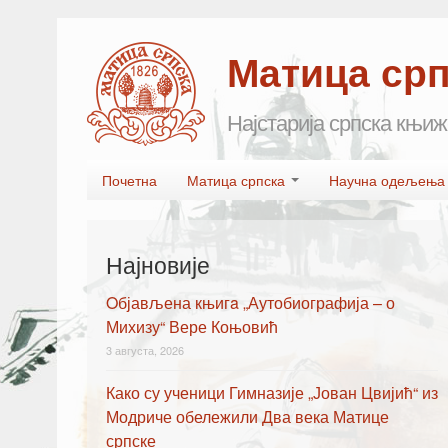
Матица ср
Најстарија српска књиж
Skip to primary content
Skip to secondary content
Почетна
Матица српска
Научна одељењ
Main menu
Најновије
Oбјављена књигa „Аутобиографија – о
Михизу“ Вере Коњовић
3 августа, 2026
Како су ученици Гимназије „Јован Цвијић“ из
Модриче обележили Два века Матице
српске