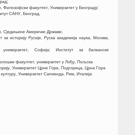
рад;
 Филозофски факултет, Универзитет у Београдy;
итут САНУ, Београд.
, Сједињене Америчке Државе;
за историју Русије, Руска академија наука, Москва,
ниверзитет, Софија; Институт за балканске
лолошки факултет, универзитет у Лођу, Пољска
ију, Универзитет Црне Горе, Подгорица, Црна Гора
ултуру, Универзитет Сапиенда, Рим, Италија