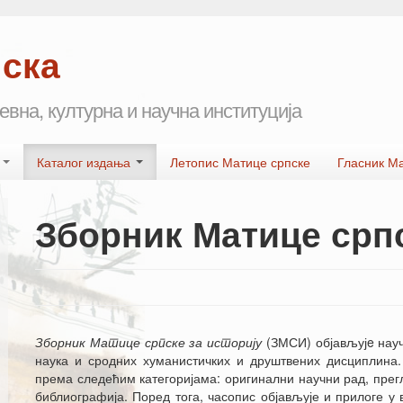
пска
евна, културна и научна институција
а
Каталог издања
Летопис Матице српске
Гласник М
Зборник Матице српс
Зборник Матице српске за историју
(ЗМСИ) објављујe науч
наука и сродних хуманистичких и друштвених дисциплина. 
према следећим категоријама: оригинални научни рад, прег
библиографија. Поред тога, часопис објављује и прилоге у 