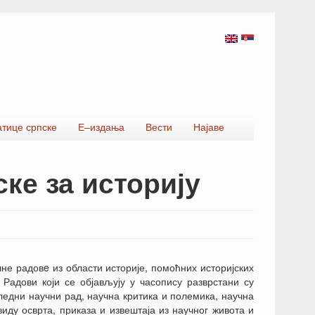
атице српске
Е–издања
Вести
Најаве
ке за историју
не радовe из области историје, помоћних историјских
Радови који се објављују у часопису разврстани су
ледни научни рад, научна критика и полемика, научна
виду осврта, приказа и извештаја из научног живота и