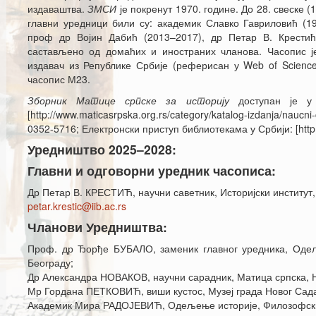
издаваштва.
ЗМСИ
је покренут 1970. године. До 28. свеске (
главни уредници били су: академик Славко Гавриловић (1
проф др Војин Дабић (2013–2017), др Петар В. Крестић 
састављено од домаћих и иностраних чланова. Часопис је
издавач из Републике Србије (реферисан у Web of Science 
часопис М23.
Зборник Матице српске за историју
доступан је у 
[http://www.maticasrpska.org.rs/category/katalog-izdanja/naucni
0352-5716; Електронски приступ библиотекама у Србији: [http://
Уредништво 2025–2028:
Главни и одговорни уредник часописа:
Др Петар В. КРЕСТИЋ, научни саветник, Историјски институт
petar.krestic@iib.ac.rs
Чланови Уредништва:
Проф. др Ђорђе БУБАЛО, заменик главног уредника, Одељ
Београду;
Др Александра НОВАКОВ, научни сарадник, Матица српска, 
Мр Гордана ПЕТКОВИЋ, виши кустос, Музеј града Новог Сад
Академик Мира РАДОЈЕВИЋ, Одељење историје, Филозофски 