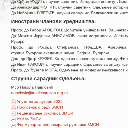
Др Срђан РУДИЋ, научни саветник, Историјски институт, Беог
Др Александар ФОТИЋ, стручни саветник, Одељење историје,
Др Небојша ШУЛЕТИЋ, научни сарадник, Балканолошки инст
Инострани чланови Уредништва:
Проф. др Габор АГОШТОН, Џорџтаун универзитет, Вашингтон
Др Максим Јурјевич АНИСИМОВ, виши истраживач, Институт 
Русија;
Проф. др Росица Стефанова ГРАДЕВА, Амерички у
студије Бугарске академије наука, Софија, Бугарска;
Доц. др Пјотр КРЕЗЕЛ, Катедра за словенску филологију, Фи
Др Иван ЛАКОВИЋ, научни сарадник, Одељење за општу истор
Проф. др Ђузепе МОТА, Одељење за модерну књижевност и к
Стручни сарадник Одељења:
Мср Никола Павловић
npavlovic@maticasrpska.org.rs
Упутство за ауторе 2025.
Пословник о раду ЗМСИ
Рецензирање рукописа ЗМСИ
Изјава ЗМСИ
Формулар за рецензирање рукописа ЗМСИ