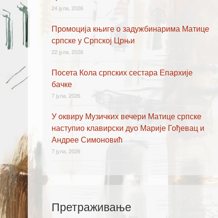
24 јула, 2026
Промоција књиге о задужбинарима Матице
српске у Српској Црњи
22 јула, 2026
Посета Кола српских сестара Епархије
бачке
7 јула, 2026
У оквиру Музичких вечери Матице српске
наступио клавирски дуо Марије Гођевац и
Андрее Симоновић
7 јула, 2026
Претраживање