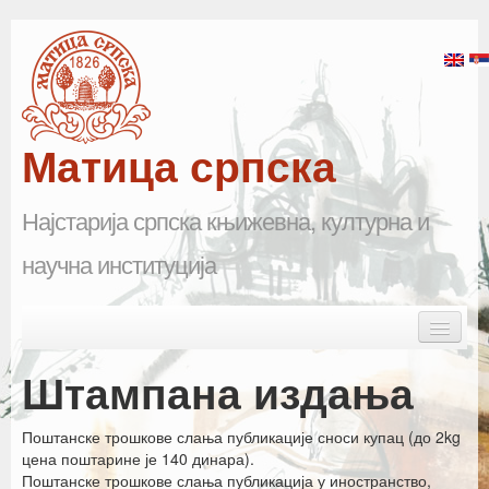
Матица српска
Најстарија српска књижевна, културна и
научна институција
Skip to primary content
Skip to secondary content
Main menu
Почетна
Штампана издања
Матица српска
Поштанске трошкове слања публикације сноси купац (до 2kg
Научна одељења
цена поштарине је 140 динара).
Поштанске трошкове слања публикација у иностранство,