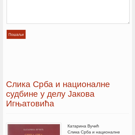
Слика Срба и националне
судбине у делу Јакова
Игњатовића
Катарина Вучић
Слика Срба и националне