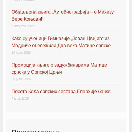
Oбјављена књигa „Аутобиографија – о Михизу“
Вере Коњовић
3 августа, 2026
Како су ученици Гимназије „Јован Цвијић“ из
Модриче обележили Два века Матице српске
24 јула, 2026
Промоција књиге о задужбинарима Матице
српске у Српској Црњи
22 јула, 2026
Посета Кола српских сестара Епархије бачке
7 јула, 2026
Претраживање