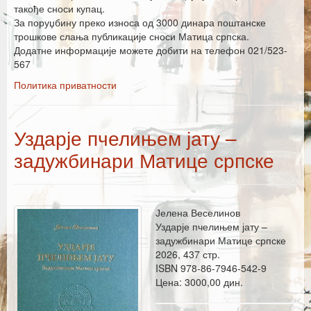
Каталог издања
такође сноси купац.
За поруџбину преко износа од 3000 динара поштанске
Летопис Матице српске
трошкове слања публикације сноси Матица српска.
Додатне информације можете добити на телефон 021/523-
Гласник Матице српске
567
Политика приватности
Е–издања
Вести
Уздарје пчелињем јату –
Најаве
задужбинари Матице српске
Јелена Веселинов
Уздарје пчелињем јату –
задужбинари Матице српске
2026, 437 стр.
ISBN 978-86-7946-542-9
Цена: 3000,00 дин.