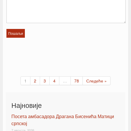
1
2
3
4
…
78
Следеће »
Најновије
Посета амбасадора Драгана Бисенића Матици
српској
7 августа, 2026