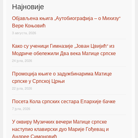
Најновије
Oбјављена књигa „Аутобиографија – о Михизу“
Вере Коњовић
3 августа, 2026
Како су ученици Гимназије „Јован Цвијић“ из
Модриче обележили Два века Матице српске
24 јула, 2026
Промоција књиге о задужбинарима Матице
српске у Српској Црњи
22 јула, 2026
Посета Кола српских сестара Епархије бачке
7 јула, 2026
У оквиру Музичких вечери Матице српске
наступио клавирски дуо Марије Гођевац и
Андрее Симоновић