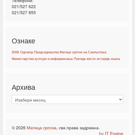
Телефони:
021/527 622
021/527 855
Ознаке
2006
Одговор Председништва Матице српске на Саопштење
Министарства културе и информисања
Поезија
вести
историја
књига
Архива
© 2026
Матица српска
, сва права задржана.
by
IT Engine