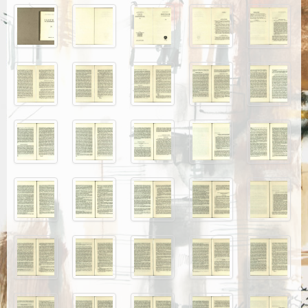
Каталог издања
Летопис Матице српске
Гласник Матице српске
Е–издања
Вести
Најаве