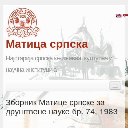
Матица српска
Најстарија српска књижевна, културна и
научна институција
Skip to primary content
Skip to secondary content
Main menu
Почетна
Зборник Матице српске за
Матица српска
друштвене науке бр. 74, 1983
Научна одељења