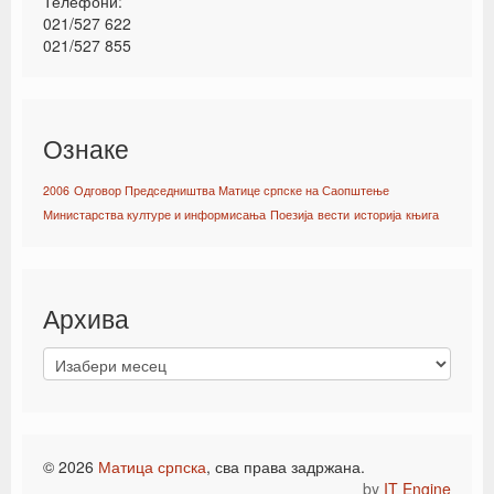
Телефони:
021/527 622
021/527 855
Ознаке
2006
Одговор Председништва Матице српске на Саопштење
Министарства културе и информисања
Поезија
вести
историја
књига
Архива
© 2026
Матица српска
, сва права задржана.
by
IT Engine