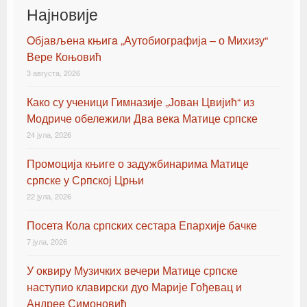
Најновије
Oбјављена књигa „Аутобиографија – о Михизу“
Вере Коњовић
3 августа, 2026
Како су ученици Гимназије „Јован Цвијић“ из
Модриче обележили Два века Матице српске
24 јула, 2026
Промоција књиге о задужбинарима Матице
српске у Српској Црњи
22 јула, 2026
Посета Кола српских сестара Епархије бачке
7 јула, 2026
У оквиру Музичких вечери Матице српске
наступио клавирски дуо Марије Гођевац и
Андрее Симоновић