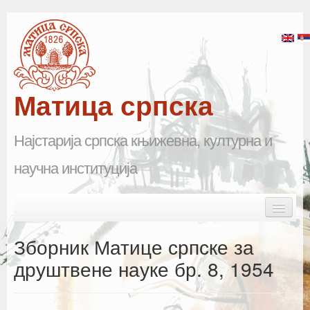
Матица српска
Најстарија српска књижевна, културна и
научна институција
Skip to primary content
Skip to secondary content
Main menu
Почетна
Зборник Матице српске за
Матица српска
друштвене науке бр. 8, 1954
Научна одељења