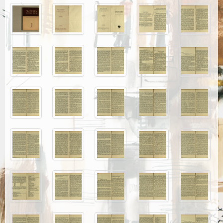
Каталог издања
Летопис Матице српске
Гласник Матице српске
Е–издања
Вести
Најаве