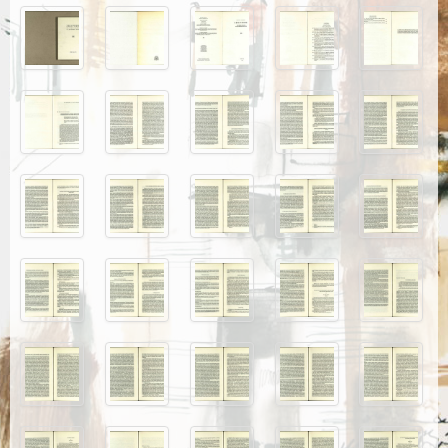
Каталог издања
Летопис Матице српске
Гласник Матице српске
Е–издања
Вести
Најаве