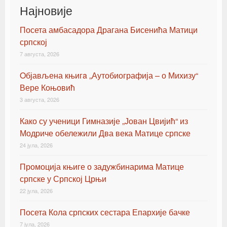
Најновије
Посета амбасадора Драгана Бисенића Матици
српској
7 августа, 2026
Oбјављена књигa „Аутобиографија – о Михизу“
Вере Коњовић
3 августа, 2026
Како су ученици Гимназије „Јован Цвијић“ из
Модриче обележили Два века Матице српске
24 јула, 2026
Промоција књиге о задужбинарима Матице
српске у Српској Црњи
22 јула, 2026
Посета Кола српских сестара Епархије бачке
7 јула, 2026