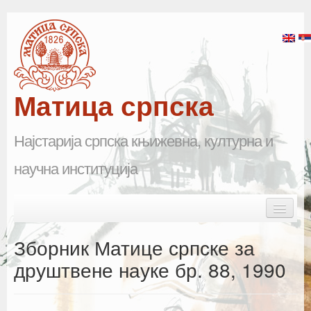
Матица српска
Најстарија српска књижевна, културна и
научна институција
Skip to primary content
Skip to secondary content
Main menu
Почетна
Зборник Матице српске за
Матица српска
друштвене науке бр. 88, 1990
Научна одељења