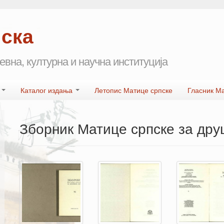
пска
евна, културна и научна институција
а
Каталог издања
Летопис Матице српске
Гласник М
Зборник Матице српске за друш