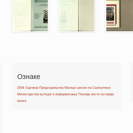
Ознаке
2006
Одговор Председништва Матице српске на Саопштење
Министарства културе и информисања
Поезија
вести
историја
књига