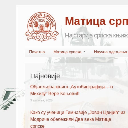
Матица ср
Најстарија српска књиж
Skip to primary content
Skip to secondary content
Почетна
Матица српска
Научна одељењ
Main menu
Најновије
Oбјављена књигa „Аутобиографија – о
Михизу“ Вере Коњовић
3 августа, 2026
Како су ученици Гимназије „Јован Цвијић“ из
Модриче обележили Два века Матице
српске