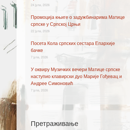
24 јула, 2026
Промоција књиге о задужбинарима Матице
српске у Српској Црњи
22 јула, 2026
Посета Кола српских сестара Епархије
бачке
7 јула, 2026
У оквиру Музичких вечери Матице српске
наступио клавирски дуо Марије Гођевац и
Андрее Симоновић
7 јула, 2026
Претраживање