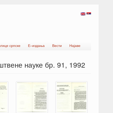
атице српске
Е–издања
Вести
Најаве
твене науке бр. 91, 1992