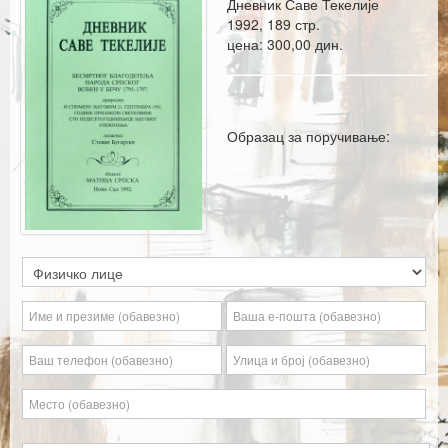
Дневник Саве Текелије
Каталог издања
1992, 189 стр.
цена: 300,00 дин.
Летопис Матице српске
Гласник Матице српске
Е–издања
Образац за поручивање:
Вести
Најаве