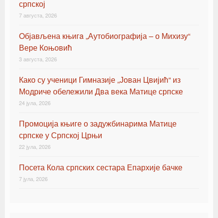
српској
7 августа, 2026
Oбјављена књигa „Аутобиографија – о Михизу“
Вере Коњовић
3 августа, 2026
Како су ученици Гимназије „Јован Цвијић“ из
Модриче обележили Два века Матице српске
24 јула, 2026
Промоција књиге о задужбинарима Матице
српске у Српској Црњи
22 јула, 2026
Посета Кола српских сестара Епархије бачке
7 јула, 2026