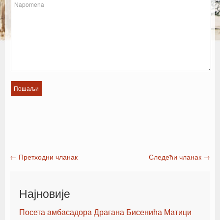
←
Претходни чланак
Следећи чланак
→
Post navigation
Најновије
Посета амбасадора Драгана Бисенића Матици