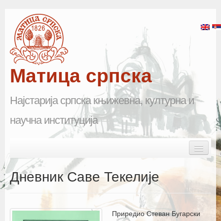
Матица српска
Најстарија српска књижевна, културна и
научна институција
Skip to primary content
Skip to secondary content
Main menu
Почетна
Дневник Саве Текелије
Матица српска
Научна одељења
Приредио Стеван Бугарски