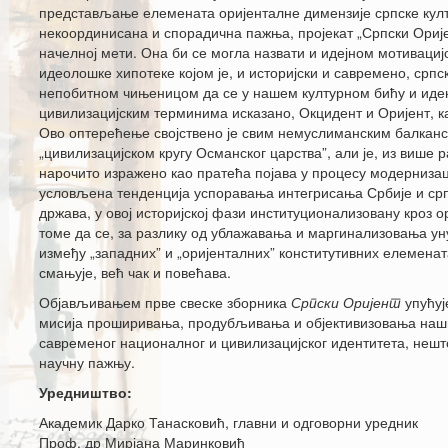
представљање елемената оријенталне димензије српске култ
некоординисана и спорадична пажња, пројекат „Српски Оријен
начелној мети. Она би се могла назвати и идејном мотивацијо
идеолошке хипотеке којом је, и историјски и савремено, срп
непобитном чињеницом да се у нашем културном бићу и идент
цивилизацијским терминима исказано, Окцидент и Оријент, к
Ово оптерећење својствено је свим немуслиманским балканс
„цивилизацијском кругу Османског царства”, али је, из више 
нарочито изражено као пратећа појава у процесу модернизаци
условљена тенденција успоравања интегрисања Србије и срп
држава, у овој историјској фази институционализовану кроз о
томе да се, за разлику од ублажавања и маргинализовања ун
између „западних” и „оријенталних” конститутивних елеменат
смањује, већ чак и повећава.
Објављивањем прве свеске зборника
Српски Оријент
упућуј
мисија проширивања, продубљивања и објективизовања наших
савременог националног и цивилизацијског идентитета, нешт
научну пажњу.
Уредништво:
Академик Дарко Танасковић, главни и одговорни уредник
Проф. др Мирјана Маринковић