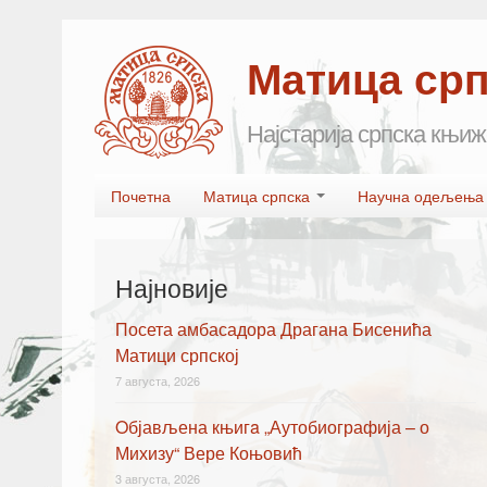
Матица ср
Најстарија српска књиж
Skip to primary content
Skip to secondary content
Почетна
Матица српска
Научна одељењ
Main menu
Најновије
Посета амбасадора Драгана Бисенића
Матици српској
7 августа, 2026
Oбјављена књигa „Аутобиографија – о
Михизу“ Вере Коњовић
3 августа, 2026