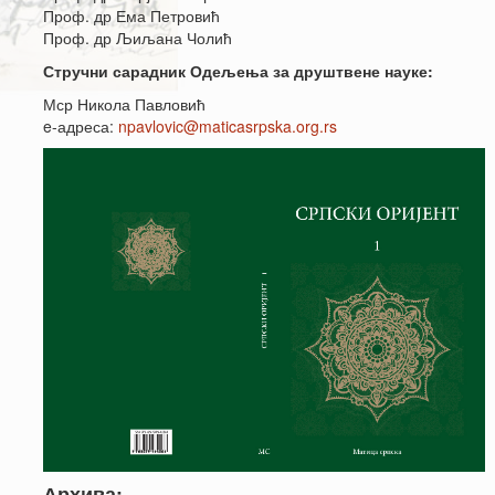
Проф. др Ема Петровић
Проф. др Љиљана Чолић
Стручни сарадник Одељења за друштвене науке:
Мср Никола Павловић
e-адреса:
npavlovic@maticasrpska.org.rs
Архива: