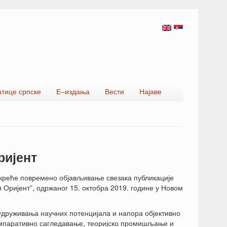
атице српске
Е–издања
Вести
Најаве
ријент
окреће повремено објављивање свезака публикације
 Оријент”, одржаног 15. октобра 2019. године у Новом
удруживања научних потенцијала и напора објективно
омпаративно сагледавање, теоријско промишљање и