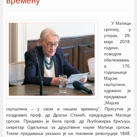
У Матици
српској, у
уторак, 29.
маја 2018.
године,
поводом
обележавањ
а 170.
годишњице
Мајске
скупштине,
одржано је
предавање
„Мајска
скупштина – у свом и нашем времену”. Присутне је
поздравио проф. др Драган Станић, председник Матице
српске. Предавач је била проф. др Љубомирка Кркљуш,
секретар Одељења за друштвене науке Матице српске.
Током предавања указано је на тековине револуције 1848.