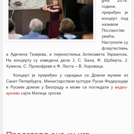
јуна 2018.
године,
приређен је
концерт под
називом
Посланство
умећа.
Наступиле су
флаутисткињ
а Аделина Тазијева, и пијанисткиња Јелисавета Украинска.
На концерту су изведена дела Ј. С. Баха, Ф. Шуберта, Ј.
Хумела, С. Прокофјевa и Ф. Листа – В. Хоровица.
Концерт је приређен у сарадњи са Домом музике из
Санкт Петербурга, Министарством културе Руске Федерације
и Руским домом у Београду и може се погледати у
видео-
архиви
сајта Матице српске.