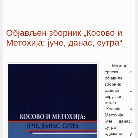
Објављен зборник „Косово и
Метохија: јуче, данас, сутра“
Матица
српска је
објавила
зборник
радова с
округлог
стола
„Косово и
Метохија:
јуче, данас,
сутра“,
одржаног у