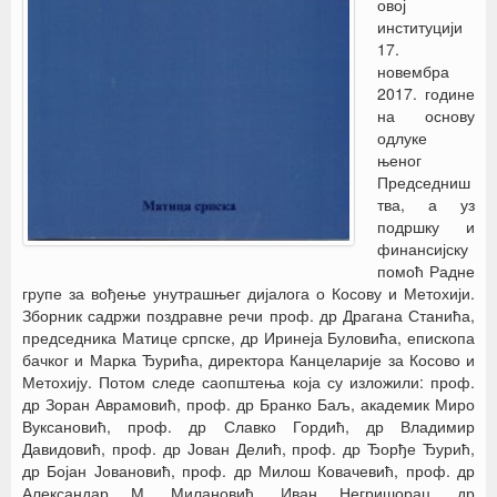
овој
институцији
17.
новембра
2017. године
на основу
одлуке
њеног
Председниш
тва, а уз
подршку и
финансијску
помоћ Радне
групе за вођење унутрашњег дијалога о Косову и Метохији.
Зборник садржи поздравне речи проф. др Драгана Станића,
председника Матице српске, др Иринеја Буловића, епископа
бачког и Марка Ђурића, директора Канцеларије за Косово и
Метохију. Потом следе саопштења која су изложили: проф.
др Зоран Аврамовић, проф. др Бранко Баљ, академик Миро
Вуксановић, проф. др Славко Гордић, др Владимир
Давидовић, проф. др Јован Делић, проф. др Ђорђе Ђурић,
др Бојан Јовановић, проф. др Милош Ковачевић, проф. др
Александар М. Милановић, Иван Негришорац, др