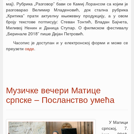
мај). Рубрика „Разговор” бави се Камиј Лорансом са којим је
разговарао Велимир Младеновић, док стална рубрика
„Критика” прати актуелну књижевну продукцију, а у овом
броју текстове потписују: Стеван Тонтић, Владан Бајчета,
Миливој Ненин и Даница Ступар. О филмском фестивалу
„Беринале 2018” пише Дејан Петровић.
Часопис је доступан и у електронској форми и може се
преузети
овде
.
Музичке вечери Матице
српске – Посланство умећа
У Матици
српској, 7.