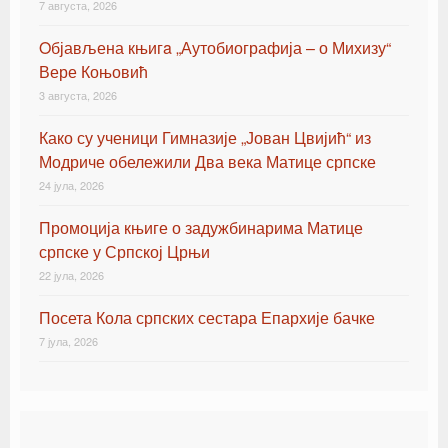
7 августа, 2026
Oбјављена књигa „Аутобиографија – о Михизу“
Вере Коњовић
3 августа, 2026
Како су ученици Гимназије „Јован Цвијић“ из
Модриче обележили Два века Матице српске
24 јула, 2026
Промоција књиге о задужбинарима Матице
српске у Српској Црњи
22 јула, 2026
Посета Кола српских сестара Епархије бачке
7 јула, 2026