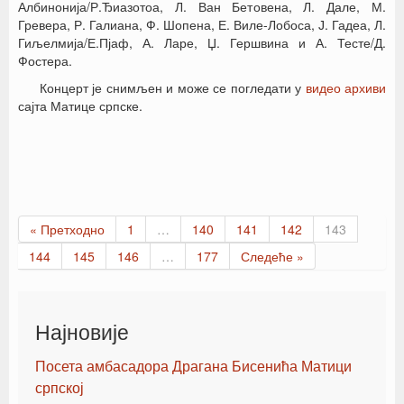
Албинонија/Р.Ђиазотоа, Л. Ван Бетовена, Л. Дале, М.
Гревера, Р. Галиана, Ф. Шопена, Е. Виле-Лобоса, Ј. Гадеа, Л.
Гиљелмија/Е.Пјаф, А. Ларе, Џ. Гершвина и А. Тесте/Д.
Фостера.
Концерт је снимљен и може се погледати у
видео архиви
сајта Матице српске.
« Претходно
1
…
140
141
142
143
144
145
146
…
177
Следеће »
Најновије
Посета амбасадора Драгана Бисенића Матици
српској