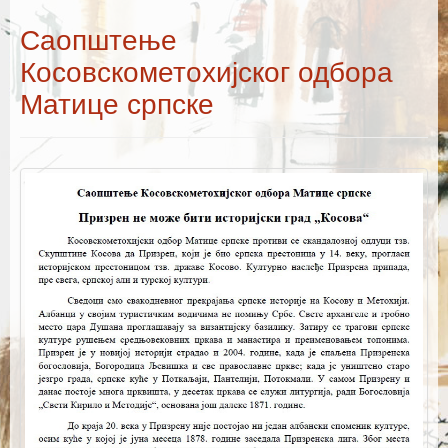
Каталог издања
Саопштење
Летопис Матице српске
Косовскометохијског одбора
Гласник Матице српске
Матице српске
Е–издања
Вести
Најаве