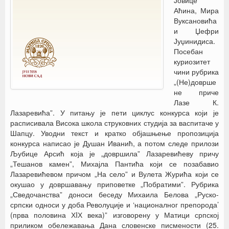
Јовице
Аћина, Мира
Вуксановића
и Џефри
Јуџинидиса.
Посебан
куриозитет
чини рубрика
„(Не)доврше
не приче
Лазе К.
Лазаревића”. У питању је пети циклус конкурса који је
расписивала Висока школа струковних студија за васпитаче у
Шапцу. Уводни текст и кратко објашњење пропозиција
конкурса написао је Душан Иванић, а потом следе прилози
Љубице Арсић која је „довршила” Лазаревићеву причу
„Тешанов камен”, Михајла Пантића који се позабавио
Лазаревићевом причом „На село” и Вулета Журића који се
окушао у довршавању приповетке „Побратими”. Рубрика
„Сведочанства” доноси беседу Михаила Белова „Руско-
српски односи у доба Револуције и ‘националног препорода’
(прва половина ХIХ века)” изговорену у Матици српској
приликом обележавања Дана словенске писмености (25.