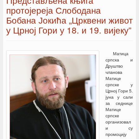
Представљена књига
протојереја Слободана
Бобана Јокића „Црквени живот
у Црној Гори у 18. и 19. вијеку”
Матица
српска и
Друштво
чланова
Матице
српске у
Црној Гори 5.
јуна у сали
за седнице
Матице
српске
организовал
и су
промоцију