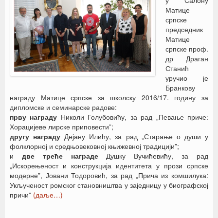
у Салону
Матице
српске
председник
Матице
српске проф.
др Драган
Станић
уручио је
Бранкову
награду Матице српске за школску 2016/17. годину за
дипломске и семинарске радове:
прву награду
Николи Голубовићу, за рад „Певање приче:
Хорацијеве лирске приповести”;
другу награду
Дејану Илићу, за рад „Старање о души у
фолклорној и средњовековној књижевној традицији”;
и
две треће награде
Душку Вучићевићу, за рад
„Искорењеност и конструкција идентитета у прози српске
модерне”, Јовани Тодоровић, за рад „Прича из комшилука:
Укљученост ромског становништва у заједницу у биографској
причи”
(даље…)