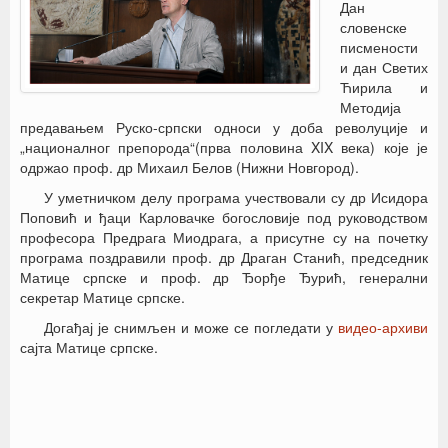
Дан
словенске
писмености
и дан Светих
Ћирила и
Методија
предавањем Руско-српски односи у доба револуције и
„националног препорода“(прва половина XIX века) које је
одржао проф. др Михаил Белов (Нижни Новгород).
У уметничком делу програма учествовали су др Исидора
Поповић и ђаци Карловачке богословије под руководством
професора Предрага Миодрага, а присутне су на почетку
програма поздравили проф. др Драган Станић, председник
Матице српске и проф. др Ђорђе Ђурић, генерални
секретар Матице српске.
Догађај је снимљен и може се погледати у
видео-архиви
сајта Матице српске.