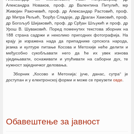
Александра Новаков, проф. др Валентина Питулић, мр
Живојин Ракочевић, проф. др Александар Растовић, проф.
др Митра Рељић, Ђорђо Сладоје, др Драган Хамовић, проф.
др Богољуб Шијаковић, проф. др Срђан Шљукић и проф. др
Урош В. Шуваковић. Поред поменутих текстова зборник на
188 страна садржи и неколико пригодних фотографија. На
крају је изражена нада да припаднике српскога народа,
језика и културе питање Косова и Метохије неће делити и
међусобно сукобљавати него да ће их увек изнова
уједињавати, оснаживати и упућивати на саборни дух, те
нужност заједничког деловања.
Зборник „Косово и Метохија: јуче, данас, сутра“ је
доступан и у електронској форми и може се преузети
овде
.
Обавештење за јавност