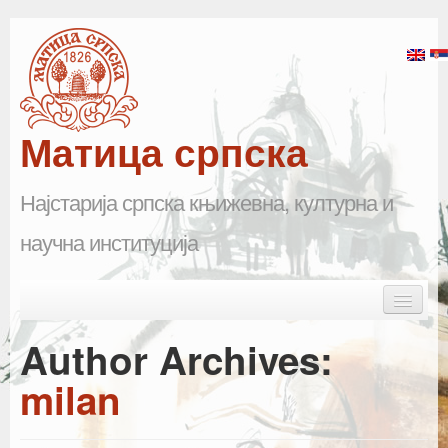
Матица српска
Најстарија српска књижевна, културна и
научна институција
Skip to primary content
Skip to secondary content
Main menu
Почетна
Author Archives:
Матица српска
milan
Научна одељења