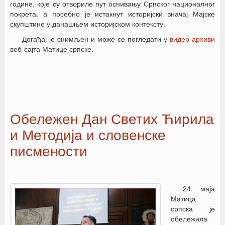
године, које су отвориле пут оснивању Српског националног
покрета, а посебно је истакнут историјски значај Мајске
скупштине у данашњем историјском контексту.
Догађај је снимљен и може се погледати у
видео-архиви
веб-сајта Матице српске.
Обележен Дан Светих Ћирила
и Методија и словенске
писмености
24. маја
Матица
српска је
обележила