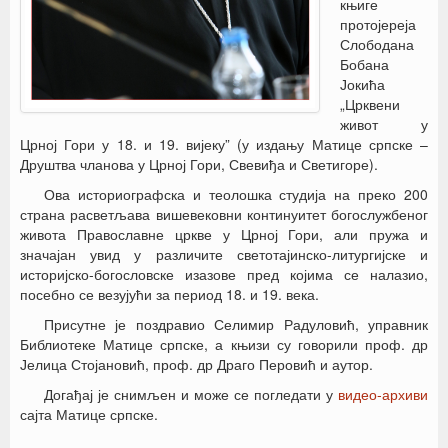
књиге
протојереја
Слободана
Бобана
Јокића
„Црквени
живот у
Црној Гори у 18. и 19. вијеку” (у издању Матице српске –
Друштва чланова у Црној Гори, Свевиђа и Светигоре).
Ова историографска и теолошка студија на преко 200
страна расветљава вишевековни континуитет богослужбеног
живота Православне цркве у Црној Гори, али пружа и
значајан увид у различите светотајинско-литургијске и
историјско-богословске изазове пред којима се налазио,
посебно се везујући за период 18. и 19. века.
Присутне је поздравио Селимир Радуловић, управник
Библиотеке Матице српске, а књизи су говорили проф. др
Јелица Стојановић, проф. др Драго Перовић и аутор.
Догађај је снимљен и може се погледати у
видео-архиви
сајта Матице српске.