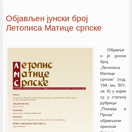
Објављен јунски број
Летописа Матице српске
Објавље
н је јунски
број
„Летописа
Матице
српске” (год.
194, књ. 501,
св. 6) у којем
су у сталној
рубрици
„Поезија и
Проза”
објављени
прилози