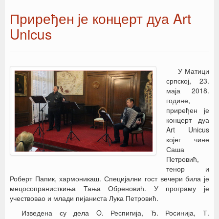
Приређен је концерт дуа Art
Unicus
У Матици
српској, 23.
маја 2018.
године,
приређен је
концерт дуа
Art Unicus
којег чине
Саша
Петровић,
тенор и
Роберт Папик, хармоникаш. Специјални гост вечери била је
мецосопранисткиња Тања Обреновић. У програму је
учествовао и млади пијаниста Лука Петровић.
Изведена су дела O. Респигија, Ђ. Росинија, Т.